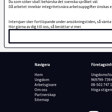
Du som söker skall behärska det svenska språket väl.
Då arbetet innebär integritetsnära arbetsuppgifter önskas e
Intervjuer sker fortlöpande under ansökningstiden, så vänta
Hör gärna av dig till oss, så berättar vi mer.
Navigera
Företagsin
Hem
Ungdomsför
Ungdom
969799-739
Arbetsgivare
08-502 747 
Om oss
Höga stigen
Partnerskap
Sitemap