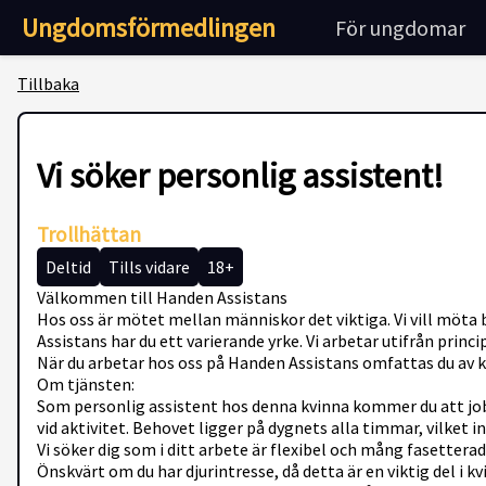
Ungdomsförmedlingen
För ungdomar
Tillbaka
Vi söker personlig assistent!
Trollhättan
Deltid
Tills vidare
18+
Välkommen till Handen Assistans
Hos oss är mötet mellan människor det viktiga. Vi vill möta
Assistans har du ett varierande yrke. Vi arbetar utifrån princ
När du arbetar hos oss på Handen Assistans omfattas du av ko
Om tjänsten:
Som personlig assistent hos denna kvinna kommer du att job
vid aktivitet. Behovet ligger på dygnets alla timmar, vilket i
Vi söker dig som i ditt arbete är flexibel och mång fasettera
Önskvärt om du har djurintresse, då detta är en viktig del i k