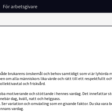
För arbetsgivare
 både brukarens önskemål och behov samtidigt som vi är lyhörda 
ipen om alla människors lika värde och rätt till ett respektfullt o
llektivavtal och friskvård.
ba motiverande och stöttande i hennes vardag. Det innefattar st
nnebär dag, kväll, natt och helgpass.
d. Ser variation och omväxling som en givande faktor. Du ska vara 
vinnans vardag.