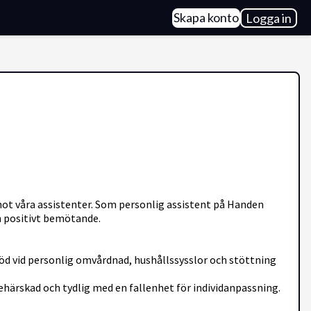
Skapa konto
Logga in
mot våra assistenter. Som personlig assistent på Handen
ch positivt bemötande.
öd vid personlig omvårdnad, hushållssysslor och stöttning
behärskad och tydlig med en fallenhet för individanpassning.