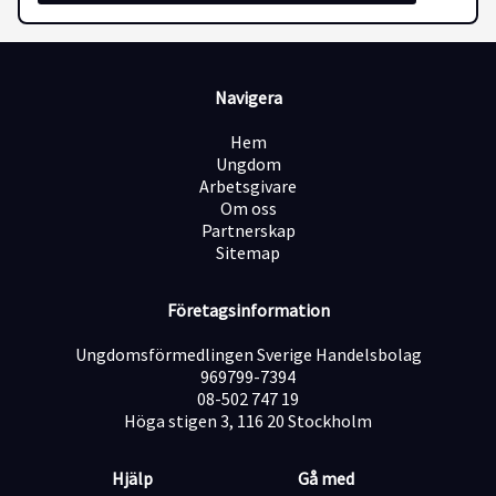
Rekryteringsprocess och ansökan Under
rekryteringsprocessen genomförs bakgrundskontroll
gällande brottmål.
Välkommen med din ansökan redan idag. Vi arbetar
Navigera
löpande och kan komma att tillsätta tjänsten innan
sista ansökningsdag.
Hem
Ansökan sker genom att du registrerar dig nedan,
Ungdom
bifoga CV och personligt brev. Observera att vi inte har
Arbetsgivare
möjlighet att hantera ansökningar som inkommer via
Om oss
mail eller telefon.
Partnerskap
Sitemap
Om Boxflow Boxflow är ett av Sveriges snabbast
växande logistikbolag och erbjuder tjänster inom
tredjepartslogistik, sitelösningar, konsulttjänster
Företagsinformation
samt bemanning av personal inom logistik och
industri. Boxflow har verksamhet i Halmstad,
Ungdomsförmedlingen Sverige Handelsbolag
Göteborg, Stockholm, Västerås Helsingborg, Malmö,
969799-7394
Kristianstad och Perstorp. Inom de närmsta åren
08-502 747 19
beräknas Boxflow omsätta 1 miljard kronor och ha fler
Höga stigen 3, 116 20 Stockholm
än 1100 anställda.
Hjälp
Gå med