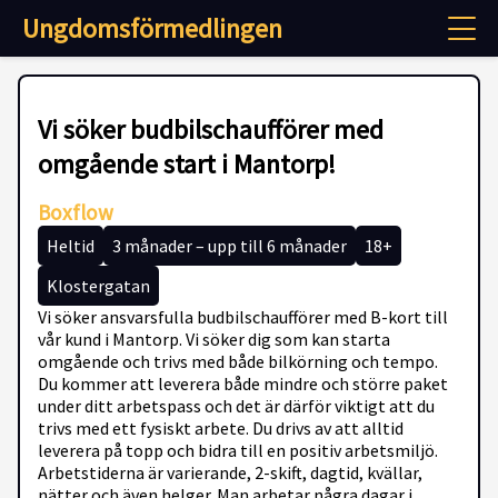
Ungdomsförmedlingen
Vi söker budbilschaufförer med
omgående start i Mantorp!
Boxflow
Heltid
3 månader – upp till 6 månader
18+
Klostergatan
Vi söker ansvarsfulla budbilschaufförer med B-kort till
vår kund i Mantorp. Vi söker dig som kan starta
omgående och trivs med både bilkörning och tempo.
Du kommer att leverera både mindre och större paket
under ditt arbetspass och det är därför viktigt att du
trivs med ett fysiskt arbete. Du drivs av att alltid
leverera på topp och bidra till en positiv arbetsmiljö.
Arbetstiderna är varierande, 2-skift, dagtid, kvällar,
nätter och även helger. Man arbetar några dagar i