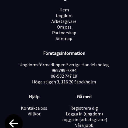
Arbetsgivaren erbjuder:- 100% anställning med stöd av
Introduktionsjobb, Nystartsjobb eller
Hem
Etableringsjobb.- Tjänsten omfattas av
Ungdom
kollektivavtal.- friskvårdsbidrag, arbetsklädar och
Arbetsgivare
personalrabatter ingår.Viktigt:Denna tjänst är en del av
Om oss
ett AMIF-finansierat projekt som syftar till att stödja
Partnerskap
integrationen av nyanlända personer från länder
Sitemap
utanför EU/EES på den svenska arbetsmarknaden.
Sökande som uppfyller dessa kriterier uppmuntras att
ansöka.
Företagsinformation
Ungdomsförmedlingen Sverige Handelsbolag
969799-7394
08-502 747 19
Höga stigen 3, 116 20 Stockholm
Hjälp
Gå med
Kontakta oss
Registrera dig
Villkor
Logga in (ungdom)
Logga in (arbetsgivare)
Våra jobb