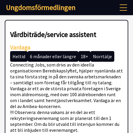
Ungdomsförmedlingen
Vårdbiträde/service assistent
Vardaga
Heltid
6 månader eller längre
18+
Norrtälje
Connecting Jobs, som drivs av den ideella
organisationen Beredskapslyftet, hjälper nyanlända att
ta sina första steg in på den svenska arbetsmarknaden
– samtidigt som företag får tillgång till ny talang.
Vardaga är ett av de största privata företagen i Sverige
inom äldreomsorg, med över 100 äldreboenden runt
om i landet samt hemtjänstverksamhet. Vardaga är en
del av Ambea-koncernen.
!!! Observera: denna vakans är en del av ett
rekryteringsevenemang som är planerat till den 1
september. Om du blir utvald till intervjun kommer du
att bli inbjuden till evenemanget.