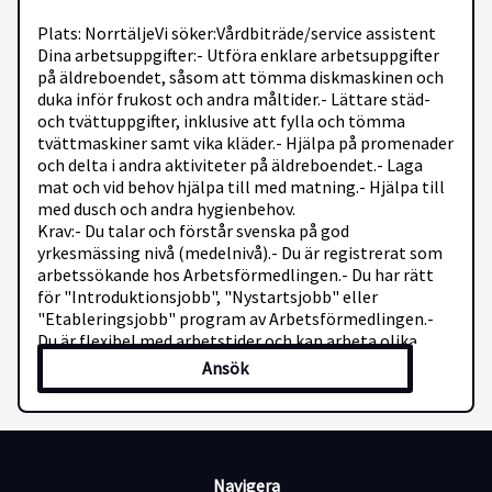
Plats: NorrtäljeVi söker:Vårdbiträde/service assistent
Dina arbetsuppgifter:- Utföra enklare arbetsuppgifter
på äldreboendet, såsom att tömma diskmaskinen och
duka inför frukost och andra måltider.- Lättare städ-
och tvättuppgifter, inklusive att fylla och tömma
tvättmaskiner samt vika kläder.- Hjälpa på promenader
och delta i andra aktiviteter på äldreboendet.- Laga
mat och vid behov hjälpa till med matning.- Hjälpa till
med dusch och andra hygienbehov.
Krav:- Du talar och förstår svenska på god
yrkesmässing nivå (medelnivå).- Du är registrerat som
arbetssökande hos Arbetsförmedlingen.- Du har rätt
för "Introduktionsjobb", "Nystartsjobb" eller
"Etableringsjobb" program av Arbetsförmedlingen.-
Du är flexibel med arbetstider och kan arbeta olika
skift, inklusive kvällar och helger;- Om du har tidigare
Ansök
erfarenhet som personlig assistent, vårdbiträde eller
liknande är det ett plus.Din profil:- Du är motiverad att
arbeta med människor.- Du har en mycket positiv
attityd.- Du är stresstålig.- Du har ett serviceinriktat
förhållningssätt.
Navigera