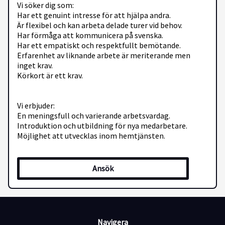
Vi söker dig som:
Har ett genuint intresse för att hjälpa andra.
Är flexibel och kan arbeta delade turer vid behov.
Har förmåga att kommunicera på svenska.
Har ett empatiskt och respektfullt bemötande.
Erfarenhet av liknande arbete är meriterande men
inget krav.
Körkort är ett krav.
Vi erbjuder:
En meningsfull och varierande arbetsvardag.
Introduktion och utbildning för nya medarbetare.
Möjlighet att utvecklas inom hemtjänsten.
Ansökan:
Ansök
Skicka in din ansökan med CV och personligt brev till
oss.
Välkommen med din ansökan och bli en del av vårt
engagerade team inom hemtjänsten!
Navigera