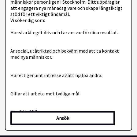
människor personligen i Stockholm. Ditt uppdrag är
att engagera nya månadsgivare och skapa långsiktigt
stöd för ett viktigt ändamål.
Vi söker dig som:
Har starkt eget driv och tar ansvar för dina resultat.
Är social, utåtriktad och bekväm med att ta kontakt
med nya människor.
Har ett genuint intresse av att hjälpa andra.
Gillar att arbeta mot tydliga mål.
Har fyllt 18 år.
Ansök
Trivs i ett team med hög energi och positiv kultur.