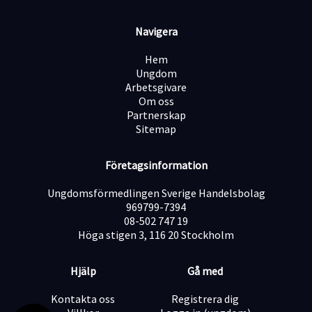
Erfarenhet inom försäljning är meriterande – men rätt
Navigera
inställning är viktigare.
Vi erbjuder:
Hem
Ungdom
Fast garantilön + attraktiv provision.
Arbetsgivare
Om oss
Partnerskap
Heltidstjänst med arbetstider 09:30-18:00 mån-fre.
Sitemap
Företagsinformation
Gedigen utbildning inom försäljning, kundbemötande
och personlig utveckling.
Ungdomsförmedlingen Sverige Handelsbolag
969799-7394
08-502 747 19
Stora utvecklingsmöjligheter i ett snabbt växande
Höga stigen 3, 116 20 Stockholm
företag.
Hjälp
Gå med
Kontor i centrala Stockholm.
Kontakta oss
Registrera dig