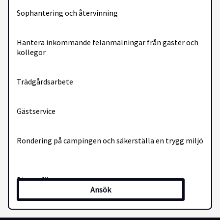
Sophantering och återvinning
Hantera inkommande felanmälningar från gäster och
kollegor
Trädgårdsarbete
Gästservice
Rondering på campingen och säkerställa en trygg miljö
Din profil
Ansök
Vi söker dig som trivs med variation och gillar att ta
ansvar för att saker fungerar. Du är praktiskt lagd,
problemlösande och tycker om att hålla ordning och
skapa en trivsam miljö för både gäster och kollegor. Du