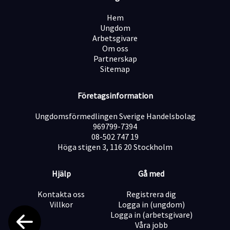
ansvara för miljöstationer kopplade till förvars miljö
utföra mindre reparationer, skötsel och tillsyn
Hem
Ungdom
Arbetsgivare
Kvalifikationer
Om oss
sex (6) månaders arbetslivserfarenhet som
Partnerskap
vaktmästare
Sitemap
grundkunskaper i MS Office eller likvärdigt
kunna kommunicera obehindrat på svenska, såväl i tal
som skrift.
Företagsinformation
Ungdomsförmedlingen Sverige Handelsbolag
Om företaget
969799-7394
08-502 747 19
Randstad
Höga stigen 3, 116 20 Stockholm
På Randstad vet vi att alla människor har en plats på
arbetsmarknaden. Med verksamhet över hela landet
Hjälp
Gå med
och inom alla kompetensområden hjälper vi människor
att hitta ett jobb som känns bra, och där de får
Kontakta oss
Registrera dig
möjlighet att växa, utvecklas och uppnå sin fulla
Villkor
Logga in (ungdom)
potential.
Logga in (arbetsgivare)
Med närmare 600 000 anställda i 38 länder är Randstad
Våra jobb
världsledande inom HR-tjänster, med målsättningen