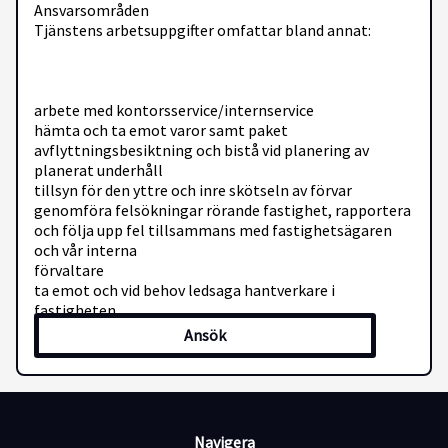
Ansvarsområden
Tjänstens arbetsuppgifter omfattar bland annat:
arbete med kontorsservice/internservice
hämta och ta emot varor samt paket
avflyttningsbesiktning och bistå vid planering av
planerat underhåll
tillsyn för den yttre och inre skötseln av förvar
genomföra felsökningar rörande fastighet, rapportera
och följa upp fel tillsammans med fastighetsägaren
och vår interna
förvaltare
ta emot och vid behov ledsaga hantverkare i
fastigheten
dokumentera åtgärder, följa upp beställningar
Ansök
rondering av och åtgärder i förvars miljö (i preventivt
syfte)
arbeta i ärendehanteringssystem (internt
fastighetssystem)
interna transporter mellan fastigheter, ex internpost
Navigera