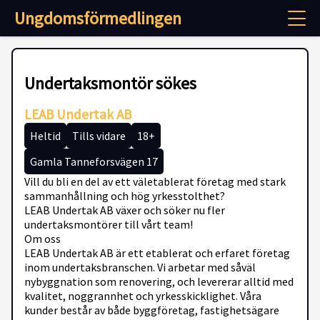
Ungdomsförmedlingen
Undertaksmontör sökes
LEAB Undertak AB
Heltid
Tills vidare
18+
Gamla Tanneforsvägen 17
Vill du bli en del av ett väletablerat företag med stark
sammanhållning och hög yrkesstolthet?
LEAB Undertak AB växer och söker nu fler
undertaksmontörer till vårt team!
Om oss
LEAB Undertak AB är ett etablerat och erfaret företag
inom undertaksbranschen. Vi arbetar med såväl
nybyggnation som renovering, och levererar alltid med
kvalitet, noggrannhet och yrkesskicklighet. Våra
kunder består av både byggföretag, fastighetsägare