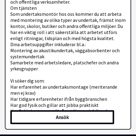
och offentliga verksamheter.
Om tjänsten
Som undertaksmontör hos oss kommer du att arbeta
med montering av olika typer av undertak, främst inom
kontor, skolor, butiker och andra offentliga miljöer. Du
har en viktig roll i att säkerställa att arbetet utförs
enligt ritningar, tidsplan och med högsta kvalitet.
Dina arbetsuppgifter inkluderar bl.a.:
Montering av akustikundertak, väggabsorbenter och
systemundertak
Samarbete med arbetsledare, platschefer och andra
yrkesgrupper
Vi söker dig som:
Har erfarenhet av undertaksmontage (meriterande
men ej krav)
Har tidigare erfarenheter ifrån byggbranschen
Har god fysik och gillar att jobba praktiskt
Har B-körkort samt tillgång till egen bil (krav)
Ansök
Är en lagspelare men kan också arbeta självständigt
Vi erbjuder dig:
Ett stabilt och växande företag med gott rykte i