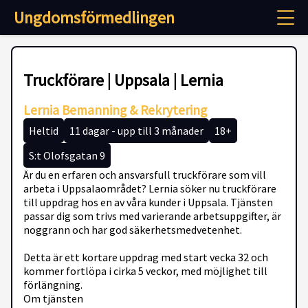
Ungdomsförmedlingen
Truckförare | Uppsala | Lernia
Lernia Bemanning & Rekrytering
Heltid
11 dagar - upp till 3 månader
18+
S:t Olofsgatan 9
Är du en erfaren och ansvarsfull truckförare som vill
arbeta i Uppsalaområdet? Lernia söker nu truckförare
till uppdrag hos en av våra kunder i Uppsala. Tjänsten
passar dig som trivs med varierande arbetsuppgifter, är
noggrann och har god säkerhetsmedvetenhet.
Detta är ett kortare uppdrag med start vecka 32 och
kommer fortlöpa i cirka 5 veckor, med möjlighet till
förlängning.
Om tjänsten