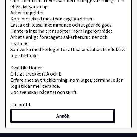
samt bidra till att verksamheten fungerar smidigt och
effektivt varje dag.
Arbetsuppgifter
Köra motviktstruck i den dagliga driften.
Lasta och lossa inkommande och utgående gods.
Hantera interna transporter inom lagerområdet.
Arbeta enligt företagets säkerhetsrutiner och
riktlinjer.
Samverka med kollegor för att säkerställa ett effektivt
logistikflöde.
Kvalifikationer
Giltigt truckkort A och B.
Erfarenhet av truckkörning inom lager, terminal eller
logistik är meriterande.
God svenska i både tal och skrift.
Din profil
För att trivas i rollen ser vi att du är ansvarstagande,
Ansök
noggrann och har ett högt säkerhetstänk. Du har lätt
för att samarbeta med andra samtidigt som du kan
arbeta självständigt när det behövs. Du är flexibel,
initiativtagande och trivs i en arbetsmiljö med