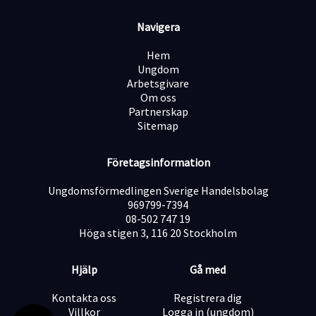
varierande arbetsuppgifter.
Anställningsvillkor
Navigera
Anställningsform: Heltid
Arbetstider: 06-15 / 15-23
Hem
Placering: Grängesberg
Ungdom
Tillträde: Omgående
Arbetsgivare
Om oss
Om Simplex
Partnerskap
Simplex är en erfaren aktör inom bemanning och
Sitemap
rekrytering med inriktning mot lager, logistik och
transport. Vi arbetar för att skapa långsiktiga
Företagsinformation
relationer mellan arbetsgivare och medarbetare
genom att matcha rätt kompetens med rätt uppdrag.
Ungdomsförmedlingen Sverige Handelsbolag
Hos oss står kvalitet, engagemang och utveckling i
969799-7394
centrum.
08-502 747 19
Vi ser fram emot din ansökan!
Höga stigen 3, 116 20 Stockholm
Hjälp
Gå med
Kontakta oss
Registrera dig
Villkor
Logga in (ungdom)