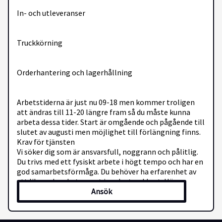
In- och utleveranser
Truckkörning
Orderhantering och lagerhållning
Arbetstiderna är just nu 09-18 men kommer troligen
att ändras till 11-20 längre fram så du måste kunna
arbeta dessa tider. Start är omgående och pågående till
slutet av augusti men möjlighet till förlängning finns.
Krav för tjänsten
Vi söker dig som är ansvarsfull, noggrann och pålitlig.
Du trivs med ett fysiskt arbete i högt tempo och har en
god samarbetsförmåga. Du behöver ha erfarenhet av
ett liknande arbete samt inneha truckkort. Hög
Ansök
arbetsmoral och viljan att göra ett bra arbete är A och
O.
Övrigt
Start: Omgående Omfattning: Heltid Arbetstid: 09-18