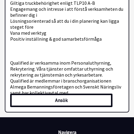
Giltiga truckbehörighet enligt TLP10 A-B
Engagemang och intresse i att förstå verksamheten du
befinner dig i
Lösningsorienterad så att du i din planering kan ligga
steget före
Vana med verktyg
Positiv inställning & god samarbetsförmåga
Qualified är verksamma inom Personaluthyrning,
Rekrytering. Våra tjänster omfattar uthyrning och
rekrytering av tjänstemän och yrkesarbetare.
Qualified är medlemmar i branschorganisationen
Almega Bemanningsföretagen och Svenskt Näringsliv
samt har kollektivavtal med
Unionen/Akademikerförbundet och LO.
Ansök
Skicka din ansökan idag!
Navigera