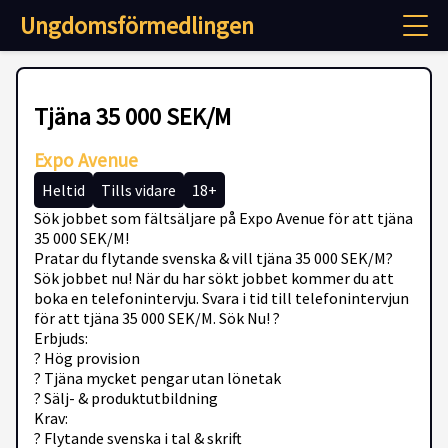
Ungdomsförmedlingen
Tjäna 35 000 SEK/M
Expo Avenue
Heltid
Tills vidare
18+
Sök jobbet som fältsäljare på Expo Avenue för att tjäna
35 000 SEK/M!
Pratar du flytande svenska & vill tjäna 35 000 SEK/M?
Sök jobbet nu! När du har sökt jobbet kommer du att
boka en telefonintervju. Svara i tid till telefonintervjun
för att tjäna 35 000 SEK/M. Sök Nu! ?
Erbjuds:
? Hög provision
? Tjäna mycket pengar utan lönetak
? Sälj- & produktutbildning
Krav:
? Flytande svenska i tal & skrift