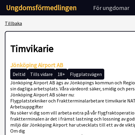
Ungdomsförmedlingen
För ungdomar
Tillbaka
Timvikarie
Jönköping Airport AB
Deltid
Tills vidare
18+
Flygplatsvägen
Jönköping Airport AB ägs av Jönköpings kommun och Region 
sin dagliga arbetsplats. Våra värdeord: säker, smidig och pe
Jönköping Airport AB söker nu:
Flygplatstekniker och Fraktterminalarbetare timvikarie NA
Arbetsuppgifter
Nu söker vi dig som vill arbeta extra på vår flygfraktoperati
fraktterminalen är det i främst lastning och lossning av god
miljö där Jönköping Airport har utvecklats till ett av de vikt
Om dig