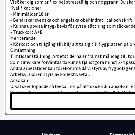
Vi söker dig som är flexibel stresstålig och noggrann. Du ska
Kvalifikationer
- Minimiålder 18 år
- Behärskar svenska och engelska obehindrat i tal och skrift
- Kunna uppvisa intyg/bevis för sysselsättning som täcker d
- Truckkort A+B
Meriterande
- Körkort och tillgång till bil/ alt ta sig till flygplatsen på 
Omfattning
Timtidsanställning. Arbetstiderna är främst måndag till to
Som timvikare förväntas du kunna tjänstgöra minst 2-4 pas
Andra arbetstider kan förekomma då vi styrs av flygbolagens 
Arbetsvillkoren styrs av kollektivavtal.
Ansökan
Urval sker löpande så tveka inte på att skicka din ansökan re
Varmt välkommen med din ansökan senast 2026-06-07 till j
Övrigt
Eftersom arbetet är placerat på flygplatsen, som är ett s
anställning. Du kommer även att behöva uppvisa intyg för sy
När du skickar in din ansökan godkänner du att dina personu
rekryterande personer inom organisationen i enlighet med 
Har du frågor kring tjänsten eller urvalsprocessen är du v