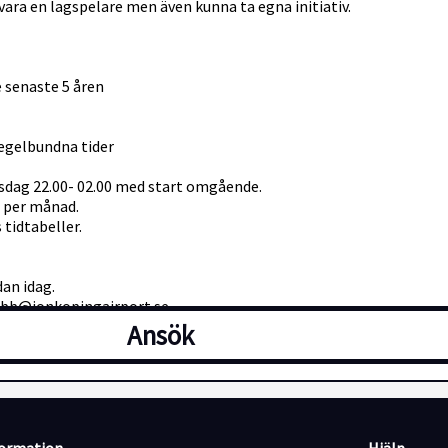
 vara en lagspelare men även kunna ta egna initiativ.
e senaste 5 åren
oregelbundna tider
rsdag 22.00- 02.00 med start omgående.
s per månad.
tidtabeller.
dan idag.
obb@jonkopingairport.se
Ansök
kyddsområde med höga säkerhetskrav, så kommer en säkerhetspröv
sselsättning som täcker de senaste 5 åren.
ppgifter registreras och behandlas för rekryteringsändamålet. Lä
GDPR.
älkommen att ringa Mats Andersson 036-311206 HR , Jimmy Bratt F