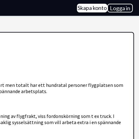
Skapa konto
Logga in
t men totalt har ett hundratal personer flygplatsen som
 spännande arbetsplats.
ing av flygfrakt, viss fordonskörning som t ex truck. I
saklig sysselsättning som vill arbeta extra i en spännande