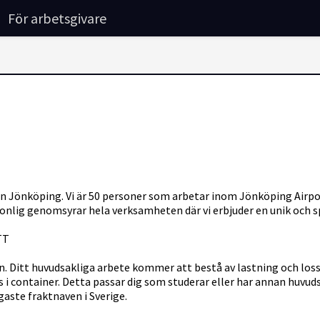
För arbetsgivare
Jönköping. Vi är 50 personer som arbetar inom Jönköping Airpor
rsonlig genomsyrar hela verksamheten där vi erbjuder en unik och
TT
on. Ditt huvudsakliga arbete kommer att bestå av lastning och lossn
s i container. Detta passar dig som studerar eller har annan huvud
igaste fraktnaven i Sverige.