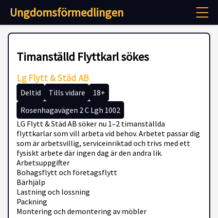
Ungdomsförmedlingen
Timanställd Flyttkarl sökes
Lg Flytt & Städ AB
Deltid
Tills vidare
18+
Rosenhagavägen 2 C Lgh 1002
LG Flytt & Städ AB söker nu 1–2 timanställda
flyttkarlar som vill arbeta vid behov. Arbetet passar dig
som är arbetsvillig, serviceinriktad och trivs med ett
fysiskt arbete där ingen dag är den andra lik.
Arbetsuppgifter
Bohagsflytt och företagsflytt
Bärhjälp
Lastning och lossning
Packning
Montering och demontering av möbler