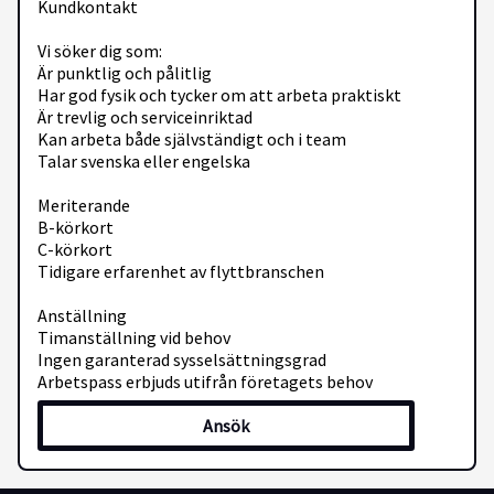
Kundkontakt
Vi söker dig som:
Är punktlig och pålitlig
Har god fysik och tycker om att arbeta praktiskt
Är trevlig och serviceinriktad
Kan arbeta både självständigt och i team
Talar svenska eller engelska
Meriterande
B-körkort
C-körkort
Tidigare erfarenhet av flyttbranschen
Anställning
Timanställning vid behov
Ingen garanterad sysselsättningsgrad
Arbetspass erbjuds utifrån företagets behov
Ansök
Kontakta oss på 0708-44 53 56 eller mail :
Info@lgflyttstad.se