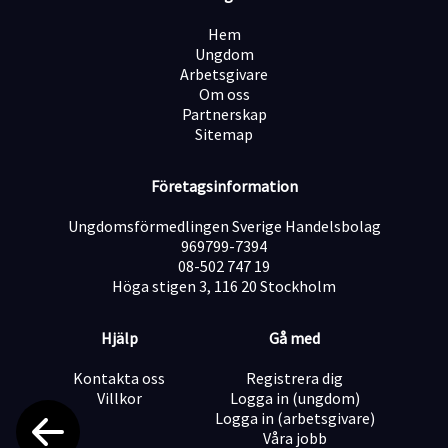
Vara serviceinriktad och lösningsorienterad
Hem
Ungdom
Är organiserad, självgående och gillar att jobba mot
Arbetsgivare
mål
Om oss
Partnerskap
Sitemap
Erfarenhet av försäljning
Företagsinformation
Behövs ingen tidigare erfarenhet inom tak- vi utbildar
dig
Ungdomsförmedlingen Sverige Handelsbolag
969799-7394
08-502 747 19
Behärskar svenska i tal och skrift
Höga stigen 3, 116 20 Stockholm
Hjälp
Gå med
B-körkort
Kontakta oss
Registrera dig
Villkor
Logga in (ungdom)
Vad erbjuder vi?
Logga in (arbetsgivare)
Vi på DM TAK erbjuder dig en introduktion och
Våra jobb
grundutbildning inom sälj och vårt arbetssätt, men