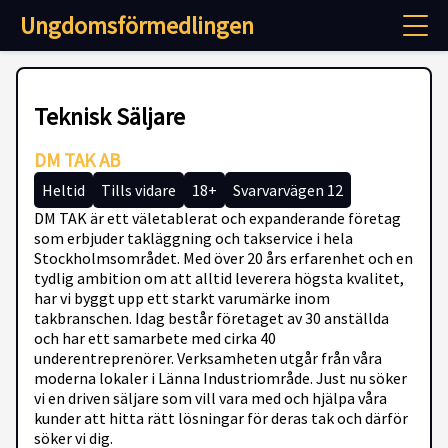
Ungdomsförmedlingen
Teknisk Säljare
DM TAK AB
Heltid
Tills vidare
18+
Svarvarvägen 12
DM TAK är ett väletablerat och expanderande företag
som erbjuder takläggning och takservice i hela
Stockholmsområdet. Med över 20 års erfarenhet och en
tydlig ambition om att alltid leverera högsta kvalitet,
har vi byggt upp ett starkt varumärke inom
takbranschen. Idag består företaget av 30 anställda
och har ett samarbete med cirka 40
underentreprenörer. Verksamheten utgår från våra
moderna lokaler i Länna Industriområde. Just nu söker
vi en driven säljare som vill vara med och hjälpa våra
kunder att hitta rätt lösningar för deras tak och därför
söker vi dig.