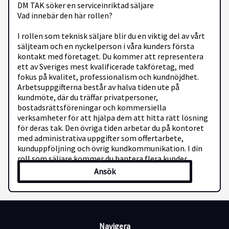
DM TAK söker en serviceinriktad säljare
Vad innebär den här rollen?
I rollen som teknisk säljare blir du en viktig del av vårt
säljteam och en nyckelperson i våra kunders första
kontakt med företaget. Du kommer att representera
ett av Sveriges mest kvalificerade takföretag, med
fokus på kvalitet, professionalism och kundnöjdhet.
Arbetsuppgifterna består av halva tiden ute på
kundmöte, där du träffar privatpersoner,
bostadsrättsföreningar och kommersiella
verksamheter för att hjälpa dem att hitta rätt lösning
för deras tak. Den övriga tiden arbetar du på kontoret
med administrativa uppgifter som offertarbete,
kunduppföljning och övrig kundkommunikation. I din
roll som säljare kommer du hantera flera kunder
samtidigt, där vissa affärer går snabbt medan andra
Ansök
kräver tid och tålamod.
Vad krävs av dig?
Navigera