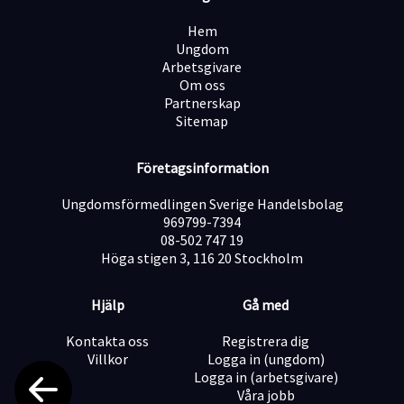
kunder i kassan.
Hem
Hög kvalitet är något som genomsyrar hela vår
Ungdom
företagskultur. Alla som arbetar inom vår verksamhet
Arbetsgivare
ska veta varför de går till jobbet varje morgon och hur
Om oss
de är med och bidrar.
Partnerskap
Sitemap
VÅRA FÖRVÄNTNINGAR PÅ DIG:
- Du har rätt approach och vill ha roligt på jobbet.
- Du är en person som vill utvecklas och lära dig nya
Företagsinformation
saker.
- Du är en lagspelare som samarbetar bra med andra.
Ungdomsförmedlingen Sverige Handelsbolag
- Du uppskattar att jobba i ett högt tempo.
969799-7394
- Du är noggrann och effektiv.
08-502 747 19
- Du är flexibel gällande arbetstider och ställer upp när
Höga stigen 3, 116 20 Stockholm
det finns behov.
Hjälp
Gå med
På Mister York så rekryterar vi utifrån personlighet och
potential och inte endast utifrån tidigare erfarenheter.
Kontakta oss
Registrera dig
Vi erbjuder er full utbildning på plats.
Villkor
Logga in (ungdom)
Mister York är anslutna till kollektivavtal.
Logga in (arbetsgivare)
Våra jobb