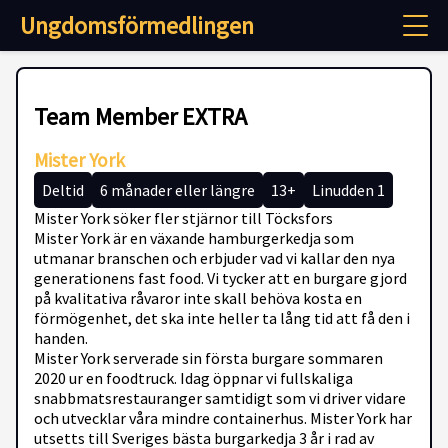
Ungdomsförmedlingen
Team Member EXTRA
Mister York
Deltid
6 månader eller längre
13+
Linudden 1
Mister York söker fler stjärnor till Töcksfors
Mister York är en växande hamburgerkedja som
utmanar branschen och erbjuder vad vi kallar den nya
generationens fast food. Vi tycker att en burgare gjord
på kvalitativa råvaror inte skall behöva kosta en
förmögenhet, det ska inte heller ta lång tid att få den i
handen.
Mister York serverade sin första burgare sommaren
2020 ur en foodtruck. Idag öppnar vi fullskaliga
snabbmatsrestauranger samtidigt som vi driver vidare
och utvecklar våra mindre containerhus. Mister York har
utsetts till Sveriges bästa burgarkedja 3 år i rad av