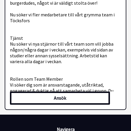
burgerdudes, något vi är väldigt stolta över!
Nu söker vi fler medarbetare till vårt grymma team i
Töcksfors
Tjänst
Nu söker vi nya stjärnor till vårt team som vill jobba
någon/några dagar i veckan, exempelvis vid sidan av
studier eller annan sysselsättning. Arbetstid kan
variera alla dagar i veckan.
Rollen som Team Member
Vi söker dig som är ansvarstagande, utåtriktad,
engagerad & duktig på att samarbeta väl i grupp. Du
kommer att jobba i ett sammansvetsat team för att
Ansök
leverera mat & service i världsklass.
Dina arbetsuppgifter som Team Member kommer
innefatta bland annat:
Förberedelser av tillbehör, tillagning av våra
prisbelönta burgare, städning samt mottagande av
Navigera