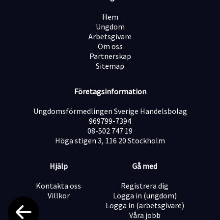
företagskultur. Alla som arbetar inom vår verksamhet
ska veta varför de går till jobbet varje morgon och hur
Hem
de är med och bidrar.
Ungdom
Arbetsgivare
VÅRA FÖRVÄNTNINGAR PÅ DIG:
Om oss
- Du har rätt approach och vill ha roligt på jobbet.
Partnerskap
- Du är en person som vill utvecklas och lära dig nya
Sitemap
saker.
- Du är en lagspelare som samarbetar bra med andra.
- Du uppskattar att jobba i ett högt tempo.
Företagsinformation
- Du är noggrann och effektiv.
- Du är ambitiös och gillar utmaningar.
Ungdomsförmedlingen Sverige Handelsbolag
969799-7394
På Mister York så rekryterar vi utifrån personlighet och
08-502 747 19
potential och inte endast utifrån tidigare erfarenheter.
Höga stigen 3, 116 20 Stockholm
Vi erbjuder er full utbildning på plats.
Mister York är anslutna till kollektivavtal.
Hjälp
Gå med
Kontakta oss
Registrera dig
Villkor
Logga in (ungdom)
Logga in (arbetsgivare)
Våra jobb