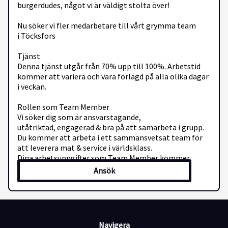
burgerdudes, något vi är väldigt stolta över!
Nu söker vi fler medarbetare till vårt grymma team
i Töcksfors
Tjänst
Denna tjänst utgår från 70% upp till 100%. Arbetstid
kommer att variera och vara förlagd på alla olika dagar
i veckan.
Rollen som Team Member
Vi söker dig som är ansvarstagande,
utåtriktad, engagerad & bra på att samarbeta i grupp.
Du kommer att arbeta i ett sammansvetsat team för
att leverera mat & service i världsklass.
Dina arbetsuppgifter som Team Member kommer
innefatta bland annat:
Ansök
Förberedelser av tillbehör, tillagning av våra
prisbelönta burgare, städning samt mottagande av
kunder i kassan.
Hög kvalitet är något som genomsyrar hela vår
Navigera