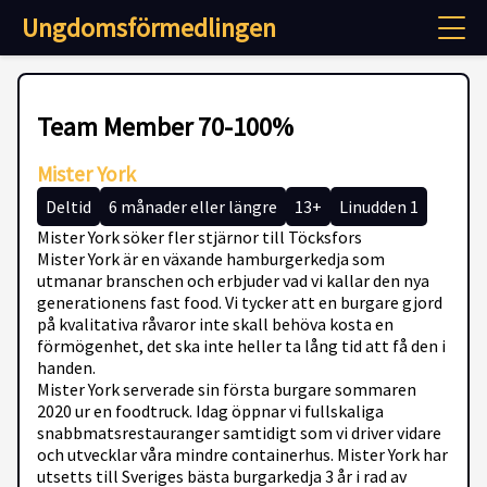
Ungdomsförmedlingen
Team Member 70-100%
Mister York
Deltid
6 månader eller längre
13+
Linudden 1
Mister York söker fler stjärnor till Töcksfors
Mister York är en växande hamburgerkedja som
utmanar branschen och erbjuder vad vi kallar den nya
generationens fast food. Vi tycker att en burgare gjord
på kvalitativa råvaror inte skall behöva kosta en
förmögenhet, det ska inte heller ta lång tid att få den i
handen.
Mister York serverade sin första burgare sommaren
2020 ur en foodtruck. Idag öppnar vi fullskaliga
snabbmatsrestauranger samtidigt som vi driver vidare
och utvecklar våra mindre containerhus. Mister York har
utsetts till Sveriges bästa burgarkedja 3 år i rad av