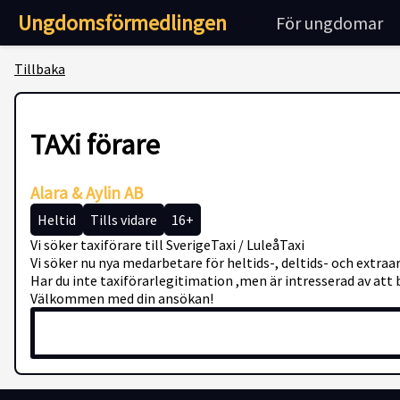
Ungdomsförmedlingen
För ungdomar
Tillbaka
TAXi förare
Alara & Aylin AB
Heltid
Tills vidare
16+
Vi söker taxiförare till SverigeTaxi / LuleåTaxi
Vi söker nu nya medarbetare för heltids-, deltids- och extraa
Har du inte taxiförarlegitimation ,men är intresserad av att b
Välkommen med din ansökan!