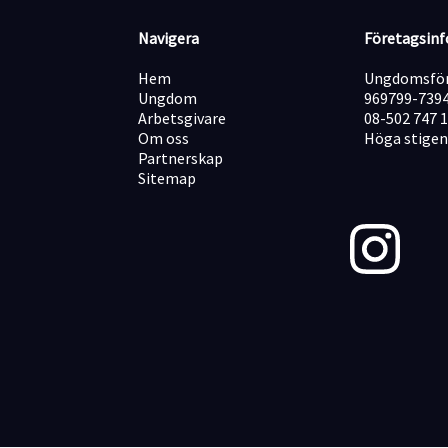
Navigera
Företagsin
Hem
Ungdomsför
Ungdom
969799-739
Arbetsgivare
08-502 747 
Om oss
Höga stigen
Partnerskap
Sitemap