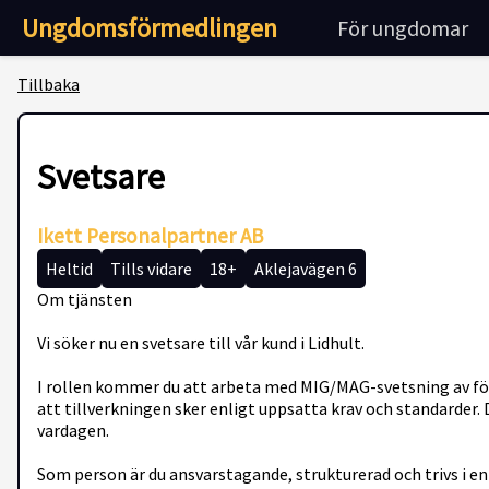
Ungdomsförmedlingen
För ungdomar
Tillbaka
Svetsare
Ikett Personalpartner AB
Heltid
Tills vidare
18+
Aklejavägen 6
Om tjänsten
Vi söker nu en svetsare till vår kund i Lidhult.
I rollen kommer du att arbeta med MIG/MAG-svetsning av före
att tillverkningen sker enligt uppsatta krav och standarder.
vardagen.
Som person är du ansvarstagande, strukturerad och trivs i en