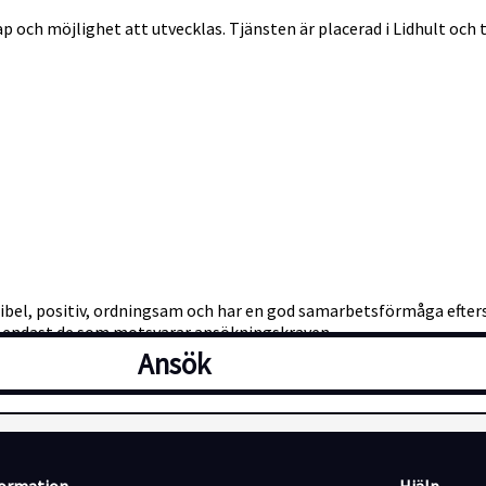
 och möjlighet att utvecklas. Tjänsten är placerad i Lidhult oc
exibel, positiv, ordningsam och har en god samarbetsförmåga efter
 endast de som motsvarar ansökningskraven.
Ansök
etag som arbetar med uthyrning och rekrytering av kvalificerad 