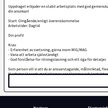
Uppdraget erbjuder en stabil arbetsplats med god gemenskap
din ansökan!
Start: Omgående/enligt överenskommelse
Arbetstider: Dagtid
Din profil
Krav:
- Erfarenhet av svetsning, gärna inom MIG/MAG
- Vana att arbeta självständigt
- God förståelse för ritningsläsning och ett öga för detaljer.
Som person vill vi att du är ansvarstagande, målinriktad, fl
Vi arbetar löpande med inkomna ansökningar och kontaktar
Välkommen med din ansökan idag!
Om Ikett Personalpartner AB
Ikett Personalpartner AB är ett auktoriserat bemanningsför
yrkesområdena industri, el, bygg och administration.