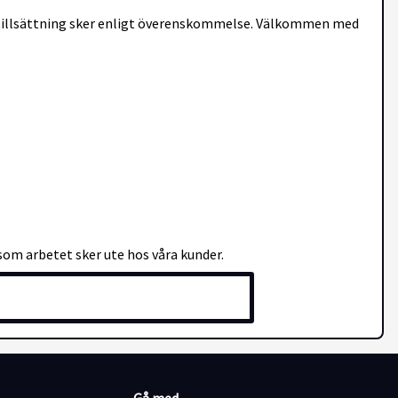
h tillsättning sker enligt överenskommelse. Välkommen med
som arbetet sker ute hos våra kunder.
kollektivpersonal och tjänstemän. Främst inom