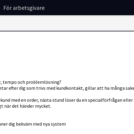
För arbetsgivare
kor, tempo och problemlösning?
i letar efter dig som trivs med kundkontakt, gillar att ha många s
 kund med en order, nästa stund löser du en specialförfrågan eller 
igt när det händer mycket.
änner dig bekväm med nya system