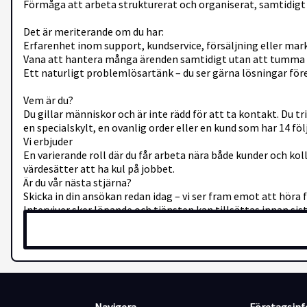
Förmåga att arbeta strukturerat och organiserat, samtidigt so
Det är meriterande om du har:
Erfarenhet inom support, kundservice, försäljning eller ma
Vana att hantera många ärenden samtidigt utan att tumma
Ett naturligt problemlösartänk – du ser gärna lösningar fö
Vem är du?
Du gillar människor och är inte rädd för att ta kontakt. Du tr
en specialskylt, en ovanlig order eller en kund som har 14 fö
Vi erbjuder
En varierande roll där du får arbeta nära både kunder och k
värdesätter att ha kul på jobbet.
Är du vår nästa stjärna?
Skicka in din ansökan redan idag – vi ser fram emot att höra f
Intervjuer sker löpande och tjänsten kan tillsättas innan si