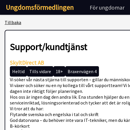
Ungdomsförmedlingen
För ungdomar
Tillbaka
Support/kundtjänst
SkyltDirect AB
Heltid
Tills vidare
18+
Braxenvägen 4
Vi söker vår nästa stjärna till supporten – gillar du männis
Vi växer och söker nu en ny kollega till vårt supportteam! V
dagen inte riktigt följer planeringen.
Hos oss är ingen dag den andra lik. Ena stunden hjälper du en
serviceinriktad, lösningsorienterad och tycker att det är rol
Vi tror att du har:
Flytande svenska och engelska i tal och skrift
God datorvana – du behöver inte vara IT-tekniker, men du k
B-körkort