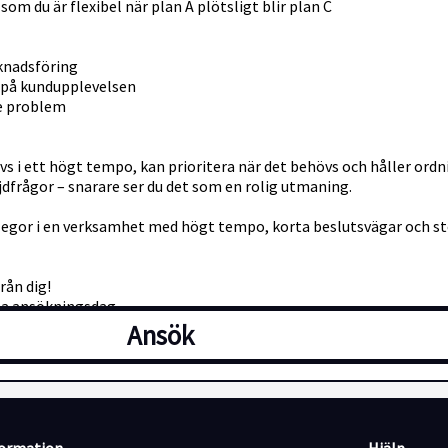
m du är flexibel när plan A plötsligt blir plan C
rknadsföring
 på kundupplevelsen
re problem
ivs i ett högt tempo, kan prioritera när det behövs och håller ordn
ljdfrågor – snarare ser du det som en rolig utmaning.
ollegor i en verksamhet med högt tempo, korta beslutsvägar och st
rån dig!
sta ansökningsdag.
Ansök