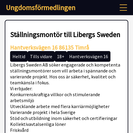
Ungdomsförmedlingen
Ställningsmontör till Libergs Sweden
Hantverksvägen 16 86135 Timrå
Heltid
Tills vidare
18+
Hantverksvägen 16
Libergs Sweden AB söker engagerade och kompetenta
ställningsmontörer som vill arbeta i spännande och
varierande projekt. Hos oss är säkerhet, kvalitet och
teamkänsla i fokus.
Vi erbjuder:
Konkurrenskraftiga villkor och stimulerande
arbetsmiljö
Utvecklande arbete med flera karriärmöjligheter
Varierande projekt i hela Sverige
Stöd och utbildning inom säkerhet och certifieringar
Kollektivavtalsenliga löner
Friskvård