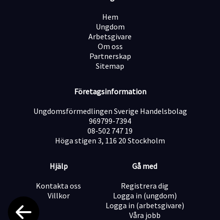
Om oss
Hem
Vårt mål är att underlätta våra kunders vardag och ge
Ungdom
dem mer tid till det som är viktigt – som familj,
Arbetsgivare
återhämtning och fritid. Vi strävar alltid efter att
Om oss
leverera service av högsta kvalitet.
Partnerskap
Sitemap
Företagsinformation
Ungdomsförmedlingen Sverige Handelsbolag
969799-7394
08-502 747 19
Höga stigen 3, 116 20 Stockholm
Hjälp
Gå med
Kontakta oss
Registrera dig
Villkor
Logga in (ungdom)
Logga in (arbetsgivare)
Våra jobb