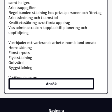
samt helger.
Arbetsuppgifter
Regelbunden städning hos privatpersoner och företag
Arbetsledning och teamstöd
Kvalitetssäkring av utförda uppdrag
Viss administration kopplad till planering och
uppföljning
Vi erbjuder ett varierande arbete inom bland annat:
Hemstädning
Fönsterputs
Flyttstädning
Golvvård
Byggstädning
Vi söker dig som:
Är serviceinriktad och har ett positivt bemötande
Ansök
Är noggrann och har känsla för kvalitet
Är punktlig och ansvarstagande
Trivs i en ledarroll och kan skapa teamkänsla
Är flexibel och lösningsorienterad
Sprider energi och arbetsglädje
Navigera