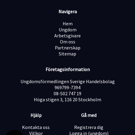
Vägledning och kommunikation med hjälp av bildstöd
och andra AKK-hjälpmedel (alternativ och
Navigera
kompletterande kommunikation)
Hem
Ungdom
ÄR DU DEN VI SÖKER?
Arbetsgivare
Vi söker dig som brinner för arbete med människor och
Om oss
har förmågan att förstå och analysera andras behov. Du
Partnerskap
är en trygg, lugn och stabil person som kan behålla
Sitemap
fokus även i utmanande situationer. Du är tydlig i din
kommunikation, har ett pedagogiskt och respektfullt
Företagsinformation
sätt att sätta gränser, och kan bemöta andra med ett
lågaffektivt förhållningssätt. Vår kund uppskattar
Ungdomsförmedlingen Sverige Handelsbolag
dessutom om du har en aktiv sida - det är ett stort plus
969799-7394
om du kan cykla tandemcykel, åka inlines och köra
08-502 747 19
sparkcykel tillsammans med honom.
Höga stigen 3, 116 20 Stockholm
Om du känner att detta stämmer in på dig, kan du vara
den vi söker!
KRAV
Hjälp
Gå med
Simkunnig och tål klorerat vatten
Kontakta oss
Registrera dig
Villkor
Logga in (ungdom)