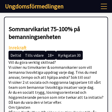
Ungdomsförmedlingen
Sommarvikariat 75-100% på
bemanningsenheten
Inrekraft
Deltid
Tills vidare
18+
Kyrkgatan 30
Vill du göra verklig skillnad?
Vi söker nu timvikarier & sommarvikarier som vill
bemanna livsviktiga uppdrag varje dag. Trivs du med
ansvar, tempo och att hjälpa andra? Sök till oss!
Vi söker 2 st sociala och noggranna lagspelare till vårt
team som bemannar livsviktiga insatser varje dag.
Är du en socialt trygg, lösningsorienterad och
högpresterande person som inte tvekar att ta initiativ?
Då kan du vara den vi letar efter.
Om tjänsten