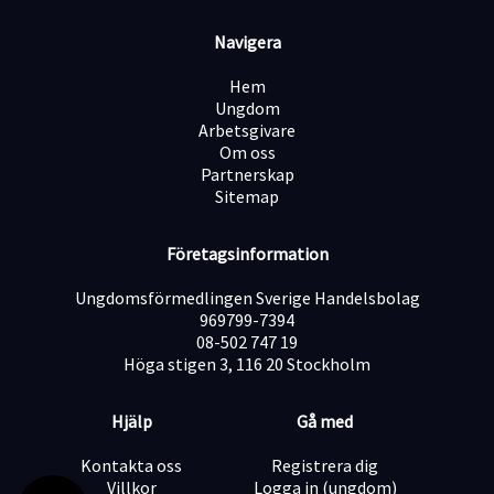
landet. Det innebär att du varje dag säkerställer att
våra kunder får sina insatser bemannade – något som
Navigera
är helt avgörande för deras liv och trygghet.
Arbetet kräver därför hög noggrannhet, struktur och
Hem
en stark förmåga att leverera på högsta nivå, även
Ungdom
under press.
Arbetsgivare
Här behöver du kunna hantera snabba förändringar och
Om oss
fatta välgrundade beslut inom givna ramar, ofta under
Partnerskap
tidspress. Du måste vara bekväm med att ta för dig,
Sitemap
driva ditt arbete framåt och agera självständigt när
situationen kräver det. Samtidigt är du en person som
Företagsinformation
trivs i kontakt med människor, är tydlig i din
kommunikation och möter både kunder och kollegor
Ungdomsförmedlingen Sverige Handelsbolag
med professionalism.
969799-7394
Hos oss blir du en del av ett sammansvetsat team som
08-502 747 19
stöttar, peppar och hjälper varandra – men där man
Höga stigen 3, 116 20 Stockholm
också förväntas ta ansvar för sin del av arbetet. Har du
tidigare erfarenhet av kundservice eller datorarbete är
det meriterande.
Hjälp
Gå med
Observera att vi inte tar emot ansökningar via telefon
Kontakta oss
Registrera dig
eller mail. Skicka in din ansökan genom att klicka på
Villkor
Logga in (ungdom)