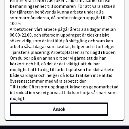
På Inre Kraft i Norr AB söker vi nu timvikarier till vår
bemanningsenhet till sommaren. För att vara aktuell
för tjänsten behöver du kunna arbeta under alla
sommarmånaderna, då omfattningen uppgår till 75 -
100 %.
Arbetstider: Vårt arbete pågår årets alla dagar mellan
06.00-22.00, och eftersom uppdraget är tidskritiskt
söker vi dig som är inställd på skiftgång och som kan
arbeta såväl dagar som kvällar, helger och storhelger.
Tjänstens placering: Arbetsplatsen är förlagd i Boden.
Om du bor på en annan ort ser vi gärna att du har
körkort och bil, då det är det viktigt att du har
möjlighet att ta dig till arbetsplatsen för skiftarbete
både vardagar och helger då lokaltrafiken inte alltid
överensstämmer med våra arbetstider.
Tillträde: Eftersom uppdraget kräver en genomarbetad
introduktion ser vi gärna att du kan börja så snart som
möjligt.
Ansök
Arbetsuppgifter
I rollen kommer du tillsammans med teamet att
ansvara för att bemanna korttidsfrånvaro på Inre Kraft
och hos våra systerbolag inom koncernen runt om i