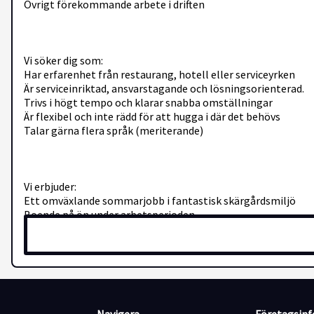
Övrigt förekommande arbete i driften
Vi söker dig som:
Har erfarenhet från restaurang, hotell eller serviceyrken
Är serviceinriktad, ansvarstagande och lösningsorienterad.
Trivs i högt tempo och klarar snabba omställningar
Är flexibel och inte rädd för att hugga i där det behövs
Talar gärna flera språk (meriterande)
Vi erbjuder:
Ett omväxlande sommarjobb i fantastisk skärgårdsmiljö
Boende på ön under arbetsperioden
Möjlighet till båtplats för dig som pendlar med egen båt
Ett härligt arbetslag och en minnesvärd sommar
Välkommen att söka och bli en del av teamet på Siaröforte