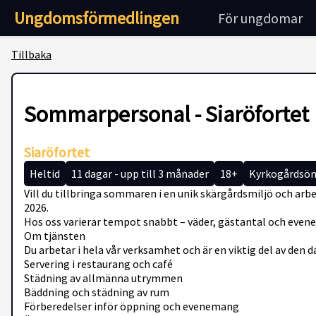
Ungdomsförmedlingen
För ungdomar
Tillbaka
Sommarpersonal - Siaröfortet
Siaröfortet
Heltid
11 dagar - upp till 3 månader
18+
Kyrkogårdsö
Vill du tillbringa sommaren i en unik skärgårdsmiljö och a
2026.
Hos oss varierar tempot snabbt – väder, gästantal och evenem
Om tjänsten
Du arbetar i hela vår verksamhet och är en viktig del av den 
Servering i restaurang och café
Städning av allmänna utrymmen
Bäddning och städning av rum
Förberedelser inför öppning och evenemang