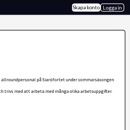
Skapa konto
Logga in
som allroundpersonal på Siaröfortet under sommarsäsongen
och trivs med att arbeta med många olika arbetsuppgifter.