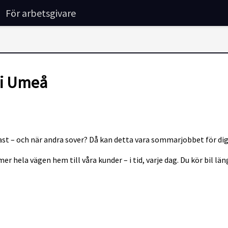
För arbetsgivare
 i Umeå
tast – och när andra sover? Då kan detta vara sommarjobbet för dig
er hela vägen hem till våra kunder – i tid, varje dag. Du kör bil l