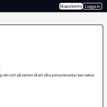
Skapa konto
Logga in
.
ängs din rutt på natten så att våra prenumeranter kan vakna