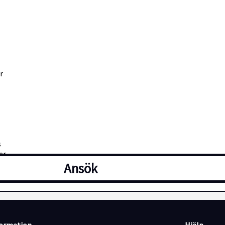
r
s
er
Ansök
else)