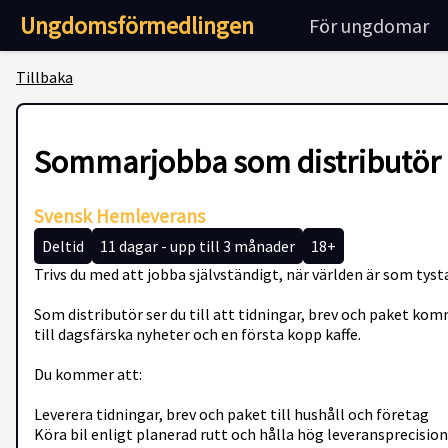
Ungdomsförmedlingen
För ungdomar
Tillbaka
Sommarjobba som distributör
Svensk Hemleverans
Deltid
11 dagar - upp till 3 månader
18+
Trivs du med att jobba självständigt, när världen är som tys
Som distributör ser du till att tidningar, brev och paket komm
till dagsfärska nyheter och en första kopp kaffe.
Du kommer att:
Leverera tidningar, brev och paket till hushåll och företag
Köra bil enligt planerad rutt och hålla hög leveransprecision