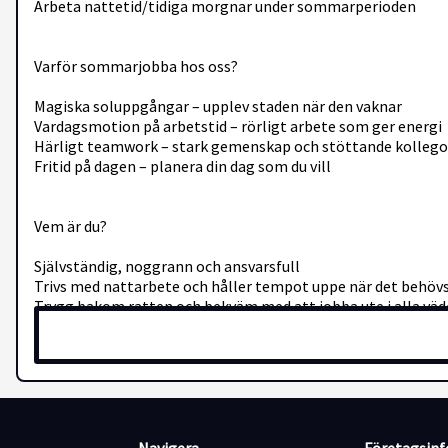
Arbeta nattetid/tidiga morgnar under sommarperioden
Varför sommarjobba hos oss?
Magiska soluppgångar – upplev staden när den vaknar
Vardagsmotion på arbetstid – rörligt arbete som ger energi
Härligt teamwork – stark gemenskap och stöttande kollego
Fritid på dagen – planera din dag som du vill
Vem är du?
Självständig, noggrann och ansvarsfull
Trivs med nattarbete och håller tempot uppe när det behöv
Trygg bakom ratten och bekväm med att jobba ute i alla väd
Anställningsform: Sommarjobb/vikariat (heltid eller deltid)
Arbetstider: Nätter/helger enligt schema
Period: Sommarperioden (jun–aug eller enligt överenskomm
Plats: Umeå
Du arbetar med högerstyrd bil
Arbetstid: 90%, 6 dagar i veckan, måndag-lördag.