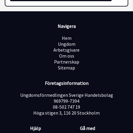
bemanning och är en av de mest erfarna aktörerna på
den svenska bemanningsmarknaden. Vi är verksamma
över hela Sverige, och har kollektivavtal med Unionen
och LO. Som konsult hos oss på Arena Personal kan du
Navigera
förvänta dig en stöttande och nära Konsultchef. Hos
oss får du möjlighet att testa på nya spännande
Hem
arbetsplatser, bredda ditt nätverk och utveckla din
Ungdom
karriär.
Arbetsgivare
Vi ser fram emot att hjälpa dig till ditt nästa arbete!
Om oss
Partnerskap
Ansökan
Sitemap
Vi behandlar alla ansökningar vartefter de kommer in
så tjänsten kan komma att tillsättas innan sista
ansökningsdag - vänta därför inte med att söka jobbet.
Företagsinformation
Varmt välkommen med din ansökan!
Vi tar inte emot ansökningar via e-post.
Ungdomsförmedlingen Sverige Handelsbolag
969799-7394
08-502 747 19
Höga stigen 3, 116 20 Stockholm
Hjälp
Gå med