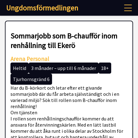
Ungdomsförmedlingen
Sommarjobb som B-chaufför inom
renhållning till Ekerö
Arena Personal
Heltid
3 månader – upp till 6 månader
18+
Tjurhornsgränd 6
Har du B-körkort och letar efter ett givande
sommarjobb där du får arbeta självständigt och i en
varierad miljö? Sök till rollen som B-chaufför inom
renhållning!
Om tjänsten
I rollen som renhållningschaufför kommer du att
ansvara för återvinningskärlen. Med en lätt lastbil
kommer du att åka runt i olika delar av Stockholm för
att kontrollera, byta ut och hantera underhåll av