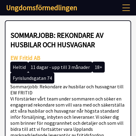
Ungdomsförmedlingen
SOMMARJOBB: REKONDARE AV
HUSBILAR OCH HUSVAGNAR
EW Fritid AB
Heltid
11 dagar - upp till 3 månader
18+
Fyrislundsgatan 74
Sommarjobb: Rekondare av husbilar och husvagnar till
EW FRITID
Vi förstärker vårt team under sommaren och söker en
engagerad rekondare som vill vara med och säkerställa
att våra husbilar och husvagnar når högsta standard
inför försäljning, inbyten och leveranser. Vi söker dig
som brinner för noggrannhet och detaljer och som vill
bidra till att vi fortsätter vara Upplands
marknadsledande leverantör av fritidsfordon.