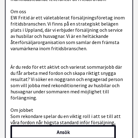
Om oss
EW Fritid är ett väletablerat försäljningsföretag inom
fritidsbranschen. Vi finns på en strategiskt belägen
plats i Uppland, där vi erbjuder försäljning och service
av husbilar och husvagnar. Vi är en heltäckande
återförsäljarorganisation som samlar dem främsta
varumärkena inom fritidsbranschen.
Är du redo för ett aktivt och varierat sommarjobb där
du får arbeta med fordon och skapa riktigt snygga
resultat? Vi söker en noggrann och engagerad person
som vill jobba med rekonditionering av husbilar och
husvagnar under sommaren med möjlighet till
förlängning.
Om jobbet
Som rekondare spelar du en viktig roll i att se till att
våra fordon når högsta standard inför försäljning,
inbyten och leveranser. Dina arbetsuppgifter inkluderar:
Ansök
· Utvändig tvätt och polering – få våra husbilar och