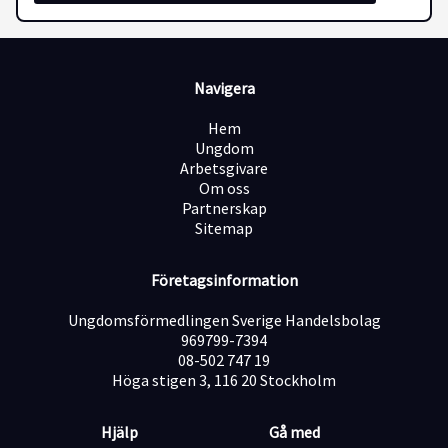
husvagnar att glänsa!
· Invändig städning och rekonditionering – skapa en
fräsch och trivsam miljö.
· Se till att varje fordon blir redo för sina nya ägare.
Navigera
Det här är ett perfekt sommarjobb för dig som gillar
Hem
att jobba fysiskt, har ett öga för detaljer och trivs i en
Ungdom
roll där du får arbeta både självständigt och i team.
Arbetsgivare
Tjänsten innebär arbete vardagar enligt schema.
Om oss
Partnerskap
Vem är du?
Sitemap
· Du är noggrann och gillar att arbeta praktiskt.
· Du har en positiv inställning och trivs med att arbeta i
ett team.
Företagsinformation
· Du kan jobba självständigt och ta egna initiativ.
· B-körkort är ett krav.
Ungdomsförmedlingen Sverige Handelsbolag
969799-7394
Vi erbjuder
08-502 747 19
· Ett roligt och omväxlande jobb under sommaren.
Höga stigen 3, 116 20 Stockholm
· Ett härligt team och en arbetsplats med bra
sammanhållning.
· Möjlighet att skaffa värdefull arbetslivserfarenhet.
Hjälp
Gå med