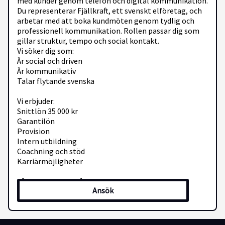
med kunder genom telefon och digital kommunikation.
Du representerar Fjällkraft, ett svenskt elföretag, och
arbetar med att boka kundmöten genom tydlig och
professionell kommunikation. Rollen passar dig som
gillar struktur, tempo och social kontakt.
Vi söker dig som:
Är social och driven
Är kommunikativ
Talar flytande svenska
Vi erbjuder:
Snittlön 35 000 kr
Garantilön
Provision
Intern utbildning
Coachning och stöd
Karriärmöjligheter
Låter detta som något för dig? Skicka in din ansökan
Ansök
redan idag – urval sker löpande!
Skicka din ansökan till: lund@fjallkraft.se
Välkommen med din ansökan