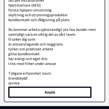
lättare installationer
hjärtstartare (AED)
första hjälpen-utrustning
skyltning och utrymningsprodukter
kundkontakt och rådgivning på plats
Du kommer arbeta självständigt ute hos kunder men
samtidigt vara en viktig del av vårt team.
Vi söker dig som:
är ansvarstagande och noggrann
tycker om praktiskt arbete
gillar kundkontakt
har energi och eget driv
trivs med frihet under ansvar
Tidigare erfarenhet inom:
brandskydd
service
installation
Ansök
el
bygg
fastighet
tekniskt arbete