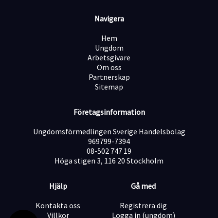
…är mycket meriterande.
Navigera
Internutbildning sker på plats och vi lägger stor vikt vid
rätt inställning och vilja att utvecklas.
Hem
Hos oss får du:
Ungdom
varierande arbetsdagar
Arbetsgivare
arbeta i ett företag med högt tempo och stark tillväxt
Om oss
stort eget ansvar
Partnerskap
möjlighet att utvecklas inom flera områden
Sitemap
ett arbete där du gör verklig nytta hos kunderna
Företagsinformation
Krav
B-körkort
Ungdomsförmedlingen Sverige Handelsbolag
god svenska i tal och skrift
969799-7394
08-502 747 19
I din ansökan vill vi gärna att du bifogar:
Höga stigen 3, 116 20 Stockholm
kort presentation om dig själv
CV
löneanspråk
Hjälp
Gå med
när du tidigast kan tillträda tjänsten
Kontakta oss
Registrera dig
Vänligen märk din ansökan med:
Villkor
Logga in (ungdom)