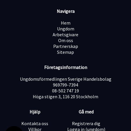
VI ERBJUDER
Navigera
En inspirerande campusmiljö med fantastiska kollegor
Lön enligt överenskommelse, baserat på din
Hem
erfarenhet
Ungdom
En arbetsplats som värnar om mångfald, inkludering
Arbetsgivare
och välmående
Om oss
Partnerskap
PRAKTISK INFORMATION
Sitemap
Start: Början av augusti 2026
Lön: Individuell
Företagsinformation
Ungdomsförmedlingen Sverige Handelsbolag
969799-7394
08-502 747 19
Höga stigen 3, 116 20 Stockholm
Hjälp
Gå med
Kontakta oss
Registrera dig
Villkor
Logga in (ungdom)