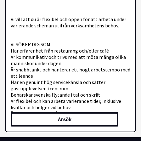
Vi vill att du är flexibel och öppen för att arbeta under
varierande scheman utifrån verksamhetens behov.
VI SÖKER DIG SOM
Har erfarenhet från restaurang och/eller café
Är kommunikativ och trivs med att möta många olika
människor under dagen
Är snabbtänkt och hanterar ett högt arbetstempo med
ett leende
Har en genuint hög servicekänsla och sätter
gästupplevelsen i centrum
Behärskar svenska flytande i tal och skrift
Är flexibel och kan arbeta varierande tider, inklusive
kvällar och helger vid behov
Är ansvarstagande, pålitlig och trivs med att jobba i
Ansök
team
MERITERANDE
Kassavana