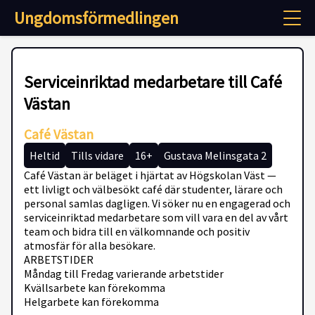
Ungdomsförmedlingen
Serviceinriktad medarbetare till Café
Västan
Café Västan
Heltid
Tills vidare
16+
Gustava Melinsgata 2
Café Västan är beläget i hjärtat av Högskolan Väst —
ett livligt och välbesökt café där studenter, lärare och
personal samlas dagligen. Vi söker nu en engagerad och
serviceinriktad medarbetare som vill vara en del av vårt
team och bidra till en välkomnande och positiv
atmosfär för alla besökare.
ARBETSTIDER
Måndag till Fredag varierande arbetstider
Kvällsarbete kan förekomma
Helgarbete kan förekomma