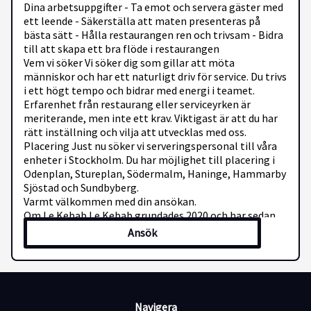
Dina arbetsuppgifter - Ta emot och servera gäster med
ett leende - Säkerställa att maten presenteras på
bästa sätt - Hålla restaurangen ren och trivsam - Bidra
till att skapa ett bra flöde i restaurangen
Vem vi söker Vi söker dig som gillar att möta
människor och har ett naturligt driv för service. Du trivs
i ett högt tempo och bidrar med energi i teamet.
Erfarenhet från restaurang eller serviceyrken är
meriterande, men inte ett krav. Viktigast är att du har
rätt inställning och vilja att utvecklas med oss.
Placering Just nu söker vi serveringspersonal till våra
enheter i Stockholm. Du har möjlighet till placering i
Odenplan, Stureplan, Södermalm, Haninge, Hammarby
Sjöstad och Sundbyberg.
Varmt välkommen med din ansökan.
Om Le Kebab Le Kebab grundades 2020 och har sedan
dess vuxit till en av Sveriges mest populära
Ansök
kebabkedjor, med flera restauranger runt om i
Stockholm. Under 2026 vidareutvecklar vi konceptet
med ambitionen att bli en ledande aktör inom
snabbmatssegmentet i Sverige. Hos oss betyder
snabbmat hög kvalitet, noggrant utvalda råvaror och
Navigera