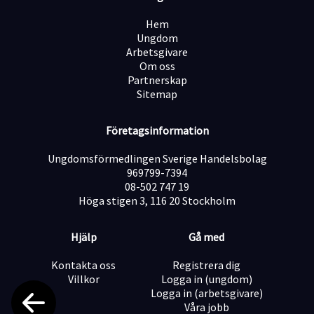
en gästupplevelse där du aldrig behöver välja mellan
tempo och smak eller mellan prisvärdhet och kvalitet.
Hem
Ungdom
Arbetsgivare
Om oss
Partnerskap
Sitemap
Företagsinformation
Ungdomsförmedlingen Sverige Handelsbolag
969799-7394
08-502 747 19
Höga stigen 3, 116 20 Stockholm
Hjälp
Gå med
Kontakta oss
Registrera dig
Villkor
Logga in (ungdom)
Logga in (arbetsgivare)
Våra jobb