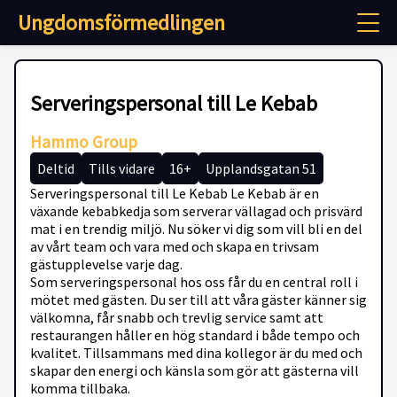
Ungdomsförmedlingen
Serveringspersonal till Le Kebab
Hammo Group
Deltid
Tills vidare
16+
Upplandsgatan 51
Serveringspersonal till Le Kebab Le Kebab är en
växande kebabkedja som serverar vällagad och prisvärd
mat i en trendig miljö. Nu söker vi dig som vill bli en del
av vårt team och vara med och skapa en trivsam
gästupplevelse varje dag.
Som serveringspersonal hos oss får du en central roll i
mötet med gästen. Du ser till att våra gäster känner sig
välkomna, får snabb och trevlig service samt att
restaurangen håller en hög standard i både tempo och
kvalitet. Tillsammans med dina kollegor är du med och
skapar den energi och känsla som gör att gästerna vill
komma tillbaka.