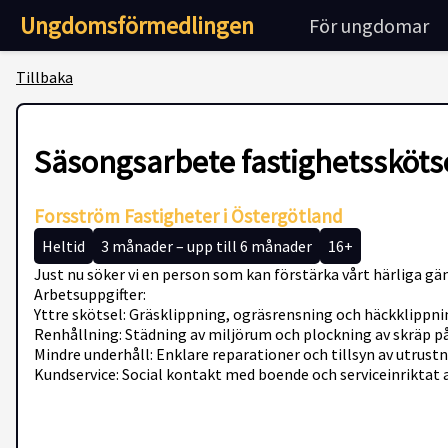
Ungdomsförmedlingen
För ungdomar
Tillbaka
Säsongsarbete fastighetssköts
Forsström Fastigheter i Östergötland
Heltid
3 månader – upp till 6 månader
16+
Just nu söker vi en person som kan förstärka vårt härliga 
Arbetsuppgifter:
Yttre skötsel: Gräsklippning, ogräsrensning och häckklippni
Renhållning: Städning av miljörum och plockning av skräp p
Mindre underhåll: Enklare reparationer och tillsyn av utrustn
Kundservice: Social kontakt med boende och serviceinriktat 