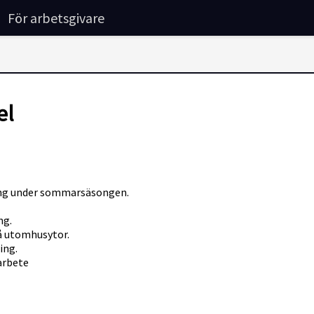
För arbetsgivare
el
gäng under sommarsäsongen.
ng.
å utomhusytor.
ing.
arbete