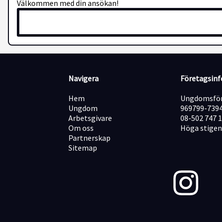
Välkommen med din ansökan!
Navigera
Företagsin
Hem
Ungdomsför
Ungdom
969799-739
Arbetsgivare
08-502 747 
Om oss
Höga stigen
Partnerskap
Sitemap