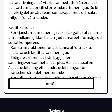
lättare rivningar, då vi arbetar med allt från bränder
och vattenskador till större industrisaneringar. Du blir
en viktig del av vårt team som skapar rena och säkra
miljöer för våra kunder.
Kvalifikationer
- För tjänsten som saneringstekniker gäller att man är
allroundkunnig. Man har en god samarbetsförmåga och
social kompetens.
- Kan ta instruktioner för att kunna utföra säkra,
effektiva och kvalitativa saneringar.
- Tidigare erfarenhet från bygg eller
saneringsverksamhet är ett plus. Har du dessutom
Asbestutbildning eller andra utbildningar för
branschen så är det meriterande.
- För rollen som saneringstekniker har vi krav på minst
körkort B.
Ansök
- Anställningsvillkor, timanställning.
Navigera