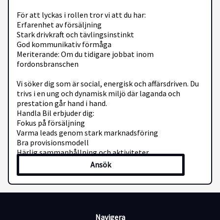
För att lyckas i rollen tror vi att du har:
Erfarenhet av försäljning
Stark drivkraft och tävlingsinstinkt
God kommunikativ förmåga
Meriterande: Om du tidigare jobbat inom
fordonsbranschen
Vi söker dig som är social, energisk och affärsdriven. Du
trivs i en ung och dynamisk miljö där laganda och
prestation går hand i hand.
Handla Bil erbjuder dig:
Fokus på försäljning
Varma leads genom stark marknadsföring
Bra provisionsmodell
Härlig sammanhållning och aktiviteter
Ansök
Låter detta intressant? Då vill vi gärna höra mer om dig
– ansök redan idag!
Handla Bil samarbetar med rekryteringsföretaget
Jobway i denna process. Vi behandlar ansökningar
löpande och din ansökan hanteras konfidentiellt.Har
Navigera