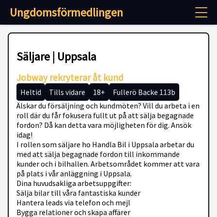
Ungdomsförmedlingen
Säljare | Uppsala
Jobway rekryterar åt kund
Heltid
Tills vidare
18+
Fullerö Backe 113b
Älskar du försäljning och kundmöten? Vill du arbeta i en
roll där du får fokusera fullt ut på att sälja begagnade
fordon? Då kan detta vara möjligheten för dig. Ansök
idag!
I rollen som säljare ho Handla Bil i Uppsala arbetar du
med att sälja begagnade fordon till inkommande
kunder och i bilhallen. Arbetsområdet kommer att vara
på plats i vår anläggning i Uppsala.
Dina huvudsakliga arbetsuppgifter:
Sälja bilar till våra fantastiska kunder
Hantera leads via telefon och mejl
Bygga relationer och skapa affärer