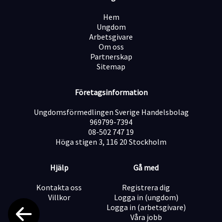
du frågor är du välkommen att kontakta
rekryteringskonsult Adam Wilander via e-post:
Hem
adam.wilander@jobway.se.
Ungdom
Om Handla Bil
Arbetsgivare
Handla Bil är en växande aktör inom begagnade bilar
Om oss
där fokus ligger på affärer, relationer och ett starkt
Partnerskap
team. På Handla Bil strävar vi alltid efter att ge våra
Sitemap
kunder den bästa möjliga upplevelsen oavsett om du
besöker oss i vår bilhall eller väljer att genomföra ett
distansköp.Vår personal kommer att hjälpa dig genom
Företagsinformation
hela köpprocessen och svara på alla dina frågor. Vi ser
till att du får all information du behöver för att fatta
Ungdomsförmedlingen Sverige Handelsbolag
ett välgrundat beslut.
969799-7394
Öppen för alla
08-502 747 19
Vi fokuserar på din kompetens, inte dina övriga
Höga stigen 3, 116 20 Stockholm
förutsättningar. Vi är öppna för att anpassa rollen eller
arbetsplatsen efter dina behov.
Hjälp
Gå med
Kontakta oss
Registrera dig
Villkor
Logga in (ungdom)
Logga in (arbetsgivare)
Våra jobb