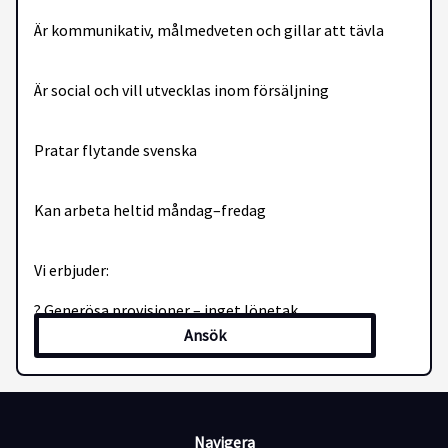
Är kommunikativ, målmedveten och gillar att tävla
Är social och vill utvecklas inom försäljning
Pratar flytande svenska
Kan arbeta heltid måndag–fredag
Vi erbjuder:
? Generösa provisioner – inget lönetak
Ansök
? Utbildning & daglig coachning
? Karriärmöjligheter inom iSales
Navigera