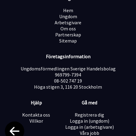
Hem
? Stark teamkänsla och roliga aktiviteter
Ungdom
Arbetsgivare
Om oss
? Tjänstepension och sjukförsäkring
Partnerskap
Sitemap
Vi tror på mångfald och vet att olika bakgrunder skapar
ett starkare team.
Företagsinformation
? Ansök idag!
Urval sker löpande – vi ser fram emot din ansökan!
Ungdomsförmedlingen Sverige Handelsbolag
Om iSales: För över två decennier sedan grundade vi
969799-7394
iSales med två klara mål: Att hjälpa Sveriges ledande
08-502 747 19
teleoperatörer nå sina säljmål och att ge ambitiösa
Höga stigen 3, 116 20 Stockholm
människor en framgångsrik karriär. Idag är vi stolta
över att vara landets mest innovativa
Hjälp
Gå med
telemarketingföretag och en attraktiv arbetsgivare.
Vår kultur präglas av ständig utveckling, där vi med
Kontakta oss
Registrera dig
hjälp av modern teknik ständigt förfinar våra
Villkor
Logga in (ungdom)
säljmetoder. Vår vision är lika tydlig nu som då – att
Logga in (arbetsgivare)
skapa framgång och framtidsmöjligheter för både våra
Våra jobb
uppdragsgivare och medarbetare.