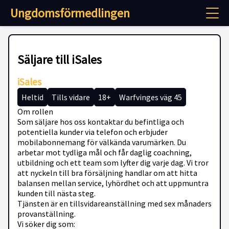
Ungdomsförmedlingen
Säljare till iSales
iSales
Heltid
Tills vidare
18+
Warfvinges väg 45
Om rollen
Som säljare hos oss kontaktar du befintliga och
potentiella kunder via telefon och erbjuder
mobilabonnemang för välkända varumärken. Du
arbetar mot tydliga mål och får daglig coachning,
utbildning och ett team som lyfter dig varje dag. Vi tror
att nyckeln till bra försäljning handlar om att hitta
balansen mellan service, lyhördhet och att uppmuntra
kunden till nästa steg.
Tjänsten är en tillsvidareanställning med sex månaders
provanställning.
Vi söker dig som: