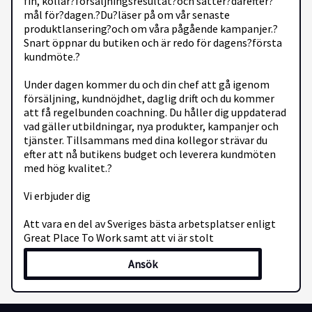
fin, kollar?försäljningsresultat?och sätter?därefter?
mål för?dagen.?Du?läser på om vår senaste
produktlansering?och om våra pågående kampanjer.?
Snart öppnar du butiken och är redo för dagens?första
kundmöte.?
Under dagen kommer du och din chef att gå igenom
försäljning, kundnöjdhet, daglig drift och du kommer
att få regelbunden coachning. Du håller dig uppdaterad
vad gäller utbildningar, nya produkter, kampanjer och
tjänster. Tillsammans med dina kollegor strävar du
efter att nå butikens budget och leverera kundmöten
med hög kvalitet.?
Vi erbjuder dig
Att vara en del av Sveriges bästa arbetsplatser enligt
Great Place To Work samt att vi är stolt
samarbetspartner till Women in Tech och Tjejer Kodar
Ansök
En timanställning med timlön och provision.
Kontinuerlig utbildning och utveckling
En företagskultur vi är mycket stolta över