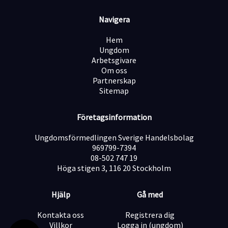
Kul på jobbet! Bland annat genom kvartalsvisa
tävlingar som ger en möjlighet till fina priser
Navigera
Attvara en del av att leverera kritisk infrastruktur och
bidra direkt tillsamhällsnyttan
Hem
Ungdom
Arbetsgivare
Vem är du?
Om oss
Partnerskap
Vi tror att du är serviceinriktad och intresserad av
Sitemap
försäljning. Som person är du relationsskapande och
kommunikativ, och drivs av att arbeta mot mål. Vi ser
Företagsinformation
också att du är ansvarstagande och en riktig buddy! Att
arbeta som Säljare i 3Butik innebär att arbetstiden är
Ungdomsförmedlingen Sverige Handelsbolag
förlagd på både dagtid och kvällstid samt vardagar och
969799-7394
helger, så en förutsättning är att detta passar din
08-502 747 19
livssituation. Du behöver också vara minst 18 år och
Höga stigen 3, 116 20 Stockholm
kunna svenska och engelska.?
Välkommen med din ansökan!
Hjälp
Gå med
Låter det här som något för dig? Vad roligt, vi ser fram
Kontakta oss
Registrera dig
emot din ansökan!
Villkor
Logga in (ungdom)