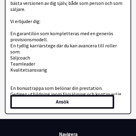
bästa versionen av dig själv, både som person och som
säljare.
Vi erbjuder dig:
En garantilön som kompletteras med en generös
provisionsmodell.
En tydlig karriärstege där du kan avancera till roller
som:
Säljcoach
Teamleader
Kvalitetsansvarig
En bonustrappa som belönar din prestation.
Gedigen utbildning inom försäljning och kontinuerlig
coaching.
Ansök
En arbetsmiljö med regelbundna aktiviteter, tävlingar
och afterworks.
Det här söker vi hos dig:
Navigera