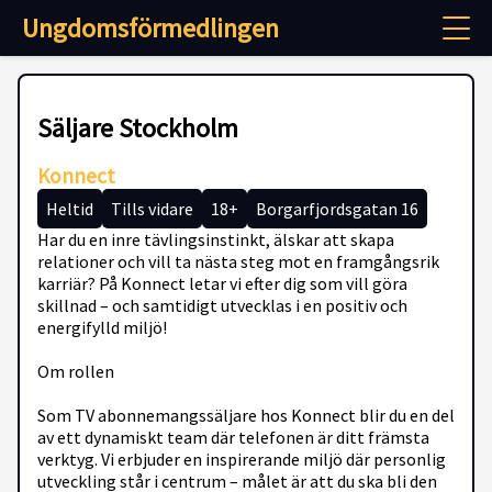
Ungdomsförmedlingen
Säljare Stockholm
Konnect
Heltid
Tills vidare
18+
Borgarfjordsgatan 16
Har du en inre tävlingsinstinkt, älskar att skapa
relationer och vill ta nästa steg mot en framgångsrik
karriär? På Konnect letar vi efter dig som vill göra
skillnad – och samtidigt utvecklas i en positiv och
energifylld miljö!
Om rollen
Som TV abonnemangssäljare hos Konnect blir du en del
av ett dynamiskt team där telefonen är ditt främsta
verktyg. Vi erbjuder en inspirerande miljö där personlig
utveckling står i centrum – målet är att du ska bli den