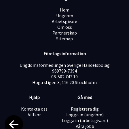
Du drivs av resultat och vill ständigt bli bättre.
Hem
Du älskar att tävla och ser varje mål som en utmaning.
Ungdom
Du sprider energi och trivs med att arbeta i team.
Arbetsgivare
Du är 18 år eller äldre och bor (eller planerar att flytta)
Om oss
till Stockholm.
Partnerskap
Sitemap
Erfarenhet är inte allt – vi tror på att forma talanger
och ge dig verktygen för att lyckas.
Företagsinformation
Om Konnect
Ungdomsförmedlingen Sverige Handelsbolag
969799-7394
Vi på Konnect är ett av Sveriges största kontaktcenter
08-502 747 19
och en ledande aktör inom kundhantering. Med 15 års
Höga stigen 3, 116 20 Stockholm
branscherfarenhet är vi en pålitlig partner för Sveriges
främsta varumärken. Vi stödjer företag i deras tillväxt
Hjälp
Gå med
genom att leverera skräddarsydda lösningar med fokus
på kvalitet, effektivitet och kundnöjdhet.
Kontakta oss
Registrera dig
Villkor
Logga in (ungdom)
Är du redo att göra skillnad?Skicka in din ansökan idag –
Logga in (arbetsgivare)
din framtid börjar här!
Våra jobb