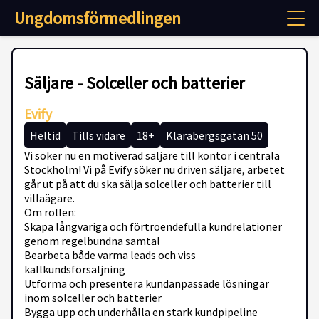
Ungdomsförmedlingen
Säljare - Solceller och batterier
Evify
Heltid
Tills vidare
18+
Klarabergsgatan 50
Vi söker nu en motiverad säljare till kontor i centrala
Stockholm! Vi på Evify söker nu driven säljare, arbetet
går ut på att du ska sälja solceller och batterier till
villaägare.
Om rollen:
Skapa långvariga och förtroendefulla kundrelationer
genom regelbundna samtal
Bearbeta både varma leads och viss
kallkundsförsäljning
Utforma och presentera kundanpassade lösningar
inom solceller och batterier
Bygga upp och underhålla en stark kundpipeline