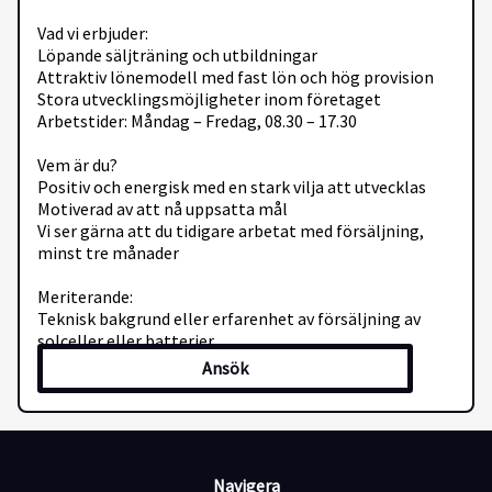
Vad vi erbjuder:
Löpande säljträning och utbildningar
Attraktiv lönemodell med fast lön och hög provision
Stora utvecklingsmöjligheter inom företaget
Arbetstider: Måndag – Fredag, 08.30 – 17.30
Vem är du?
Positiv och energisk med en stark vilja att utvecklas
Motiverad av att nå uppsatta mål
Vi ser gärna att du tidigare arbetat med försäljning,
minst tre månader
Meriterande:
Teknisk bakgrund eller erfarenhet av försäljning av
solceller eller batterier.
Ansök
Rekryteringsprocessen är digital och du får viktig
information via sms. Håll koll på mobilen efter
ansökan.
Ansök idag – urval sker löpande.
Navigera