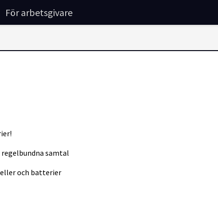
För arbetsgivare
rier!
m regelbundna samtal
ller och batterier