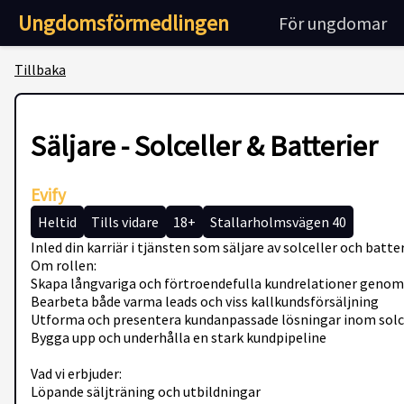
Ungdomsförmedlingen
För ungdomar
Tillbaka
Säljare - Solceller & Batterier
Evify
Heltid
Tills vidare
18+
Stallarholmsvägen 40
Inled din karriär i tjänsten som säljare av solceller och batte
Om rollen:
Skapa långvariga och förtroendefulla kundrelationer geno
Bearbeta både varma leads och viss kallkundsförsäljning
Utforma och presentera kundanpassade lösningar inom solce
Bygga upp och underhålla en stark kundpipeline
Vad vi erbjuder:
Löpande säljträning och utbildningar