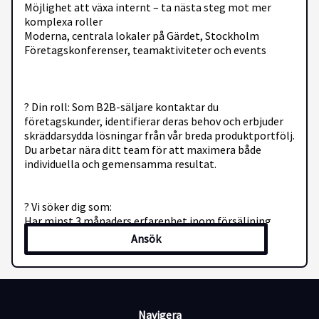
Möjlighet att växa internt – ta nästa steg mot mer
komplexa roller
Moderna, centrala lokaler på Gärdet, Stockholm
Företagskonferenser, teamaktiviteter och events
? Din roll: Som B2B-säljare kontaktar du
företagskunder, identifierar deras behov och erbjuder
skräddarsydda lösningar från vår breda produktportfölj.
Du arbetar nära ditt team för att maximera både
individuella och gemensamma resultat.
? Vi söker dig som:
Har minst 3 månaders erfarenhet inom försäljning
Vill utvecklas och ta nästa steg i karriären
Ansök
Är målmedveten, drivs av resultat och vill tjäna pengar
utan tak
Talar och skriver flytande svenska
Navigera