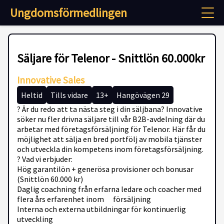
Ungdomsförmedlingen
Säljare för Telenor - Snittlön 60.000kr
Innovative Sales
Heltid
Tills vidare
13+
Hangövägen 29
? Är du redo att ta nästa steg i din säljbana? Innovative
söker nu fler drivna säljare till vår B2B-avdelning där du
arbetar med företagsförsäljning för Telenor. Här får du
möjlighet att sälja en bred portfölj av mobila tjänster
och utveckla din kompetens inom företagsförsäljning.
? Vad vi erbjuder:
Hög garantilön + generösa provisioner och bonusar
(Snittlön 60.000 kr)
Daglig coachning från erfarna ledare och coacher med
flera års erfarenhet inom försäljning
Interna och externa utbildningar för kontinuerlig
utveckling