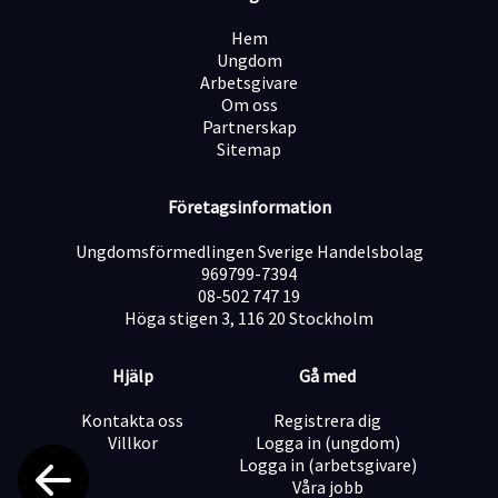
? Plats: Gärdet, Stockholm
Hem
Ungdom
Arbetsgivare
Arbetstider: Måndag–fredag, 08:30–17:30 (fredagar
Om oss
08:30–16:30)
Partnerskap
Sitemap
Har du frågor om tjänsten? Kontakta Emma
Andersson, Head of Recruitment, via e-post på
Företagsinformation
Emma.a@innovativesales.se
Ungdomsförmedlingen Sverige Handelsbolag
969799-7394
Kort om oss
08-502 747 19
Vi består idag av 200+ glada medarbetare
Höga stigen 3, 116 20 Stockholm
Samarbeten med Telia, Telenor och Halebop
Specialiserade inom fält-, event- och
Hjälp
Gå med
telefonförsäljning
Kontakta oss
Registrera dig
Villkor
Logga in (ungdom)
Logga in (arbetsgivare)
https://www.innovativesales.se/
Våra jobb
https://www.instagram.com/innovativesales/?hl=sv