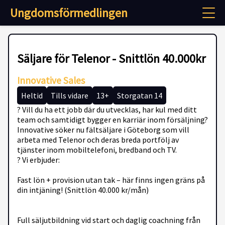
Ungdomsförmedlingen
Säljare för Telenor - Snittlön 40.000kr
Innovative Sales
Heltid
Tills vidare
13+
Storgatan 14
? Vill du ha ett jobb där du utvecklas, har kul med ditt
team och samtidigt bygger en karriär inom försäljning?
Innovative söker nu fält­säljare i Göteborg som vill
arbeta med Telenor och deras breda portfölj av
tjänster inom mobiltelefoni, bredband och TV.
? Vi erbjuder:
Fast lön + provision utan tak – här finns ingen gräns på
din intjäning! (Snittlön 40.000 kr/mån)
Full säljutbildning vid start och daglig coachning från