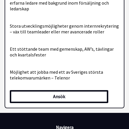
erfarna ledare med bakgrund inom försäljning och
ledarskap
Stora utvecklingsmöjligheter genom internrekrytering
– väx till teamleader eller mer avancerade roller
Ett stöttande team med gemenskap, AW’s, tävlingar
och kvartalsfester
Möjlighet att jobba med ett av Sveriges största
telekomvarumärken – Telenor
? Din roll som säljare: Du kommer att arbeta
Ansök
runtomkring Göteborg tillsammans med ditt team,
där ni träffar både nya och befintliga kunder genom
personliga möten. Din uppgift är att förstå kundernas
behov och förmedla Telenors helhetslösningar inom
mobiltelefoni, bredband och TV.
Navigera