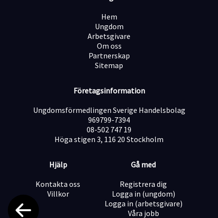
? Hos oss får du även:
Hem
Företagsresor och roliga aktiviteter med teamet
Ungdom
Arbetsgivare
Om oss
Tävlingar med vinster som prylar, körkortspaket och
Partnerskap
utlandsresor
Sitemap
Arbetstider måndag–fredag 12:00–21:00 (inga tidiga
Företagsinformation
morgnar!)
Ungdomsförmedlingen Sverige Handelsbolag
969799-7394
? Inga tidigare erfarenheter krävs – vi utbildar dig inom
08-502 747 19
både säljteknik och produktkunskap.
Höga stigen 3, 116 20 Stockholm
Har du frågor om tjänsten? Kontakta Emma
Andersson, Head of Recruitment, via e-post på
Hjälp
Gå med
Emma.a@innovativesales.se
? Är du redo att kombinera resa, utveckling och
Kontakta oss
Registrera dig
försäljning i ett grymt team? Skicka in din ansökan
Villkor
Logga in (ungdom)
idag!
Logga in (arbetsgivare)
Kort om oss:
Våra jobb