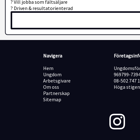
? Vill jobba som fältsäljare
? Driven & resultatorienterad
Navigera
Företagsin
Hem
Ungdomsför
Ungdom
969799-739
Arbetsgivare
08-502 747 
Om oss
Höga stigen
Partnerskap
Sitemap