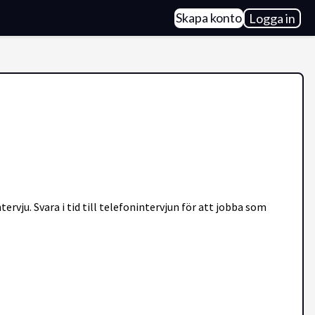
Skapa konto
Logga in
rvju. Svara i tid till telefonintervjun för att jobba som