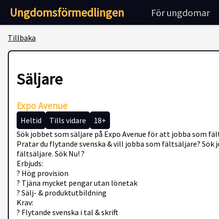
Ungdomsförmedlingen
För ungdomar
Tillbaka
Säljare
Expo Avenue
Heltid
Tills vidare
18+
Sök jobbet som säljare på Expo Avenue för att jobba som fält
Pratar du flytande svenska & vill jobba som fältsäljare? Sök 
fältsäljare. Sök Nu! ?
Erbjuds:
? Hög provision
? Tjäna mycket pengar utan lönetak
? Sälj- & produktutbildning
Krav:
? Flytande svenska i tal & skrift