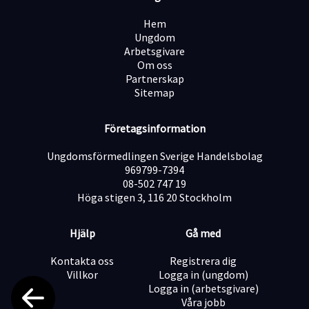
Vi söker dig som:
· Har B-körkort
Hem
· Behärskar svenska i tal och skrift. Ytterligare språk är
Ungdom
meriterande
Arbetsgivare
· Är fri från anmärkningar i belastningsregistret
Om oss
· Har stort kundfokus och hög integritet
Partnerskap
· Drivs av att arbeta mot uppsatta mål
Sitemap
Urval sker löpande så ta chansen och skicka in din
ansökan så snart som möjligt. Vi tar inte emot
Företagsinformation
ansökningar via mail på grund av GDPR.
Ungdomsförmedlingen Sverige Handelsbolag
Under rekryteringsprocessen tar vi utdrag ur
969799-7394
belastningsregistret och gör en kreditupplysning.
08-502 747 19
Höga stigen 3, 116 20 Stockholm
Läs gärna mer om oss på vår
Karriärsida
eller följ oss på
vår
Instagram
. Har du frågor? Kontakta
Hjälp
Gå med
rekryteringsteamet på jobb@verisure.se. Märk
ämnesraden med den ort du är intresserad av att jobba
Kontakta oss
Registrera dig
i.
Villkor
Logga in (ungdom)
Logga in (arbetsgivare)
Vi ser fram emot din ansökan!
Våra jobb