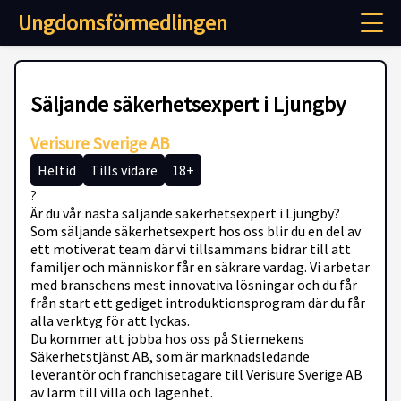
Ungdomsförmedlingen
Säljande säkerhetsexpert i Ljungby
Verisure Sverige AB
Heltid
Tills vidare
18+
?
Är du vår nästa säljande säkerhetsexpert i Ljungby?
Som säljande säkerhetsexpert hos oss blir du en del av
ett motiverat team där vi tillsammans bidrar till att
familjer och människor får en säkrare vardag. Vi arbetar
med branschens mest innovativa lösningar och du får
från start ett gediget introduktionsprogram där du får
alla verktyg för att lyckas.
Du kommer att jobba hos oss på Stiernekens
Säkerhetstjänst AB, som är marknadsledande
leverantör och franchisetagare till Verisure Sverige AB
av larm till villa och lägenhet.