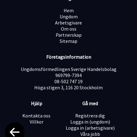
För att lyckas i rollen tror vi att du är:
• Serviceinriktad och tycker om att hjälpa kunder •
Hem
Proaktiv, pålitlig och trivs i ett högt tempo • En
Ungdom
lagspelare med positiv inställning • Intresserad av
Arbetsgivare
retail, sport eller en aktiv livsstil • Flexibel och villig att
Om oss
arbeta över olika områden i butiken
Partnerskap
Varför jobba på XXL?
Sitemap
Hos XXL blir du en del av en arbetsplats som
kombinerar en aktiv och varierad arbetsdag, stark
lagkänsla och goda utvecklingsmöjligheter. Ingen dag
Företagsinformation
är den andra lik och din insats gör skillnad.
Redo att söka?
Ungdomsförmedlingen Sverige Handelsbolag
Vi ser fram emot din ansökan!
969799-7394
Observera att vi endast behandlar ansökningar som
08-502 747 19
skickas via vårt elektroniska ansökningssystem.
Höga stigen 3, 116 20 Stockholm
Istället för ett traditionellt personligt brev kommer
du att få svara på några frågor som en del av
Hjälp
Gå med
ansökningsprocessen samt ladda upp ditt CV.
Kontakta oss
Registrera dig
Villkor
Logga in (ungdom)
Logga in (arbetsgivare)
Våra jobb