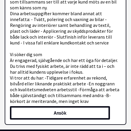
som tillsammans ser till att varje kund möts av en bil
som känns som ny.
Dina arbetsuppgifter kommer bland annat att
innefatta: - Tvätt, polering och vaxning av bilar -
Rengöring av interiörer samt behandling av textil,
plast och läder - Applicering av skyddsprodukter för
både lack och interiör - Slutfinish inför leverans till
kund - I vissa fall enklare kundkontakt och service
Vi söker dig som
Är engagerad, självgående och har ett öga för detaljer.
Du trivs med fysiskt arbete, är inte rädd att ta i – och
har alltid kundens upplevelse i fokus.
Vi tror att du har: -Tidigare erfarenhet av rekond,
bilvård eller liknande praktiskt arbete -En noggrann
och kvalitetsmedveten arbetsstil -Förmåga att arbeta
både självständigt och tillsammans med andra -B-
körkort är meriterande, men inget krav
Ansök
Vad vi erbjuder
Anställning via Aura Personal med kollektivavtal och
marknadsmässig lön
Ett varierande och utvecklande uppdrag i en