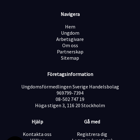
professionell miljö
Stöd från engagerad konsultchef genom hela
Navigera
anställningen
Möjlighet till längre uppdrag eller vidare
Hem
karriärmöjligheter via oss
Ungdom
Arbetsgivare
Ansök redan idag! Vi behandlar ansökningarna löpande
Om oss
och tjänsten kan komma att tillsättas innan sista
Partnerskap
ansökningsdatum. Välkommen med din ansökan till
Sitemap
Aura Personal – där rätt kompetens möter rätt
möjligheter.
Företagsinformation
Ungdomsförmedlingen Sverige Handelsbolag
969799-7394
08-502 747 19
Höga stigen 3, 116 20 Stockholm
Hjälp
Gå med
Kontakta oss
Registrera dig