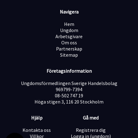
professionell miljö
Stöd från engagerad konsultchef genom hela
Navigera
anställningen
Möjlighet till längre uppdrag eller vidare
Hem
karriärmöjligheter via oss
Ungdom
Arbetsgivare
Ansök redan idag! Vi behandlar ansökningarna löpande
Om oss
och tjänsten kan komma att tillsättas innan sista
Partnerskap
ansökningsdatum. Välkommen med din ansökan till
Sitemap
Aura Personal – där rätt kompetens möter rätt
möjligheter.
Företagsinformation
Ungdomsförmedlingen Sverige Handelsbolag
969799-7394
08-502 747 19
Höga stigen 3, 116 20 Stockholm
Hjälp
Gå med
Kontakta oss
Registrera dig
Villkor
Logga in (ungdom)