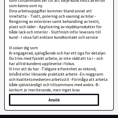
som tillsammans ser till att varje kund möts av en bil
som känns som ny.
Dina arbetsuppgifter kommer bland annat att
innefatta: - Tvätt, polering och vaxning av bilar -
Rengöring av interiörer samt behandling av textil,
plast och läder - Applicering av skyddsprodukter för
både lack och interiör - Slutfinish inför leverans till
kund - I vissa fall enklare kundkontakt och service
Vi söker dig som
Är engagerad, självgående och har ett öga för detaljer.
Du trivs med fysiskt arbete, är inte rädd att ta i – och
har alltid kundens upplevelse i fokus.
Vi tror att du har: -Tidigare erfarenhet av rekond,
bilvård eller liknande praktiskt arbete -En noggrann
och kvalitetsmedveten arbetsstil -Förmåga att arbeta
både självständigt och tillsammans med andra -B-
körkort är meriterande, men inget krav
Ansök
Vad vi erbjuder
Anställning via Aura Personal med kollektivavtal och
marknadsmässig lön
Ett varierande och utvecklande uppdrag i en