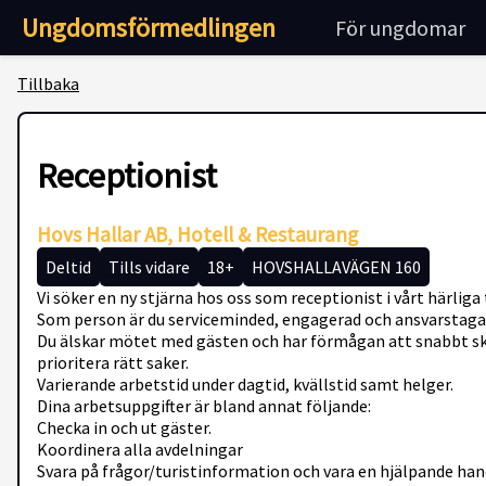
Ungdomsförmedlingen
För ungdomar
Tillbaka
Receptionist
Hovs Hallar AB, Hotell & Restaurang
Deltid
Tills vidare
18+
HOVSHALLAVÄGEN 160
Vi söker en ny stjärna hos oss som receptionist i vårt härliga
Som person är du serviceminded, engagerad och ansvarstaga
Du älskar mötet med gästen och har förmågan att snabbt skap
prioritera rätt saker.
Varierande arbetstid under dagtid, kvällstid samt helger.
Dina arbetsuppgifter är bland annat följande:
Checka in och ut gäster.
Koordinera alla avdelningar
Svara på frågor/turistinformation och vara en hjälpande hand