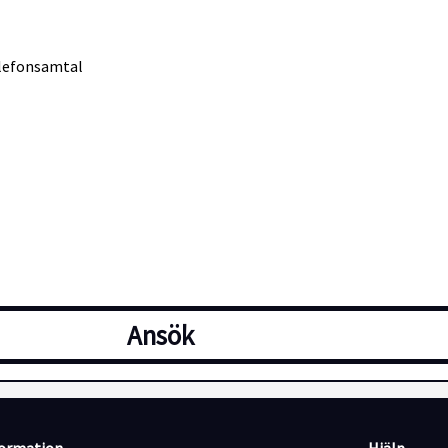
elefonsamtal
på Bjärehalvön. Här finns idag 49 dubbelrum och sviter. Vår restau
Ansök
delsedagar.