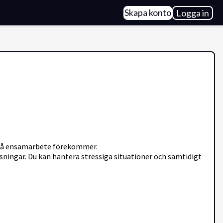
Skapa konto
Logga in
t då ensamarbete förekommer.
sningar. Du kan hantera stressiga situationer och samtidigt