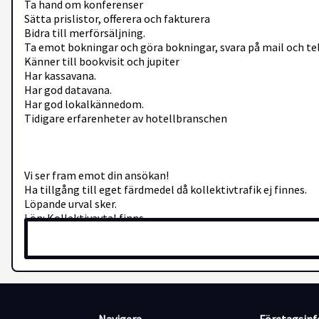
Ta hand om konferenser
Sätta prislistor, offerera och fakturera
Bidra till merförsäljning.
Ta emot bokningar och göra bokningar, svara på mail och t
Känner till bookvisit och jupiter
Har kassavana.
Har god datavana.
Har god lokalkännedom.
Tidigare erfarenheter av hotellbranschen
Vi ser fram emot din ansökan!
Ha tillgång till eget färdmedel då kollektivtrafik ej finnes.
Löpande urval sker.
Lön: Kollektivavtal finns
Hotell och Restaurang Hovs Hallar är en konferensanläggning 
lunch och à la carte. Vi arrangerar även en del bröllop och fö