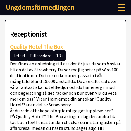
Ungdomsförmedlingen
Receptionist
Quality Hotel The Box
Heltid
Tills vidare
13+
Det finns en anledning till att det är just du som önskar
bli en del av Strawberry. Du ser möjligheter på våra 100
destinationer. Du tror du kommer passa in i vår
mångfald bland 18.000 anställda. Du är exalterad över
våra fantastiska hotellkedjor och du har energi, mod
och begeistring så det räcker och blir över. Vill du veta
mer om oss? Vi ser fram emot din ansökan! Quality
Hotel™ är en del av Strawberry.
Är du redo att skapa oförglömliga gästupplevelser?
På Quality Hotel™ The Box är ingen dag den andra lik -
tack och lov! I ena stunden checkar du in stamgästen på
affärsresa, medan du nästa stund säger adjö till