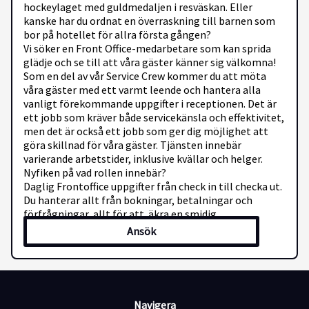
hockeylaget med guldmedaljen i resväskan. Eller
kanske har du ordnat en överraskning till barnen som
bor på hotellet för allra första gången?
Vi söker en Front Office-medarbetare som kan sprida
glädje och se till att våra gäster känner sig välkomna!
Som en del av vår Service Crew kommer du att möta
våra gäster med ett varmt leende och hantera alla
vanligt förekommande uppgifter i receptionen. Det är
ett jobb som kräver både servicekänsla och effektivitet,
men det är också ett jobb som ger dig möjlighet att
göra skillnad för våra gäster. Tjänsten innebär
varierande arbetstider, inklusive kvällar och helger.
Nyfiken på vad rollen innebär?
Daglig Frontoffice uppgifter från check in till checka ut.
Du hanterar allt från bokningar, betalningar och
förfrågningar, allt för att äkra en smidig
gästupplevelse.
Ansök
Bibehålla vårt gästlöfte genom att leverera en
välkomnande atmosfär och pålitlig service.
Låter detta som du?
Du älskar verkligen att träffa nya människor och skapa
Navigera