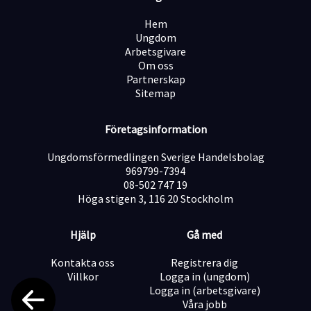
positiva upplevelser för gästerna.
Du trivs i en snabb och dynamisk miljö och kan hantera
Hem
nästan allt som dagen bjuder på.
Ungdom
Du har en särskild talang för att hitta den bästa vägen
Arbetsgivare
framåt.
Om oss
Du är en lagspelare, och dina kollegor ser dig som
Partnerskap
tillgänglig och stöttande.
Sitemap
Erfarenhet inom hotellbranschen, kundservice eller
reception är ett plus.
Företagsinformation
Varför välja Quality Hotel™ & Strawberry?
Vi erbjuder mer än bara ett jobb – vi erbjuder en plats
Ungdomsförmedlingen Sverige Handelsbolag
där du kan växa, både personligt och professionellt. På
969799-7394
Quality Hotel™ tror vi på generös gästfrihet, och det
08-502 747 19
gäller även vår personal. Hos oss får du:
Höga stigen 3, 116 20 Stockholm
En dynamisk och snabb arbetsmiljö där ingen dag är
den andra lik.
Hjälp
Gå med
Möjligheter till karriärutveckling och tillväxt inom
Strawberry-gruppen.
Kontakta oss
Registrera dig
Personalrabatter och förmånliga friends & family-
Villkor
Logga in (ungdom)
priser på våra 200+ hotell.
Logga in (arbetsgivare)
Fyra gratis hotellnätter varje år.
Våra jobb
Fri entré till vår Wellnes och Gym.